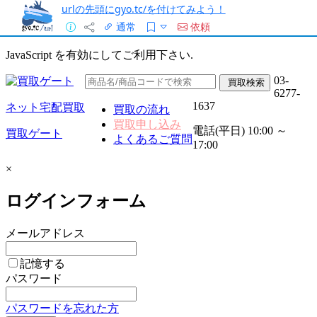
urlの先頭にgyo.tc/を付けてみよう！
通常
依頼