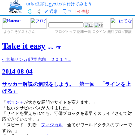
urlの先頭にgyo.tc/を付けてみよう！
通常
依頼