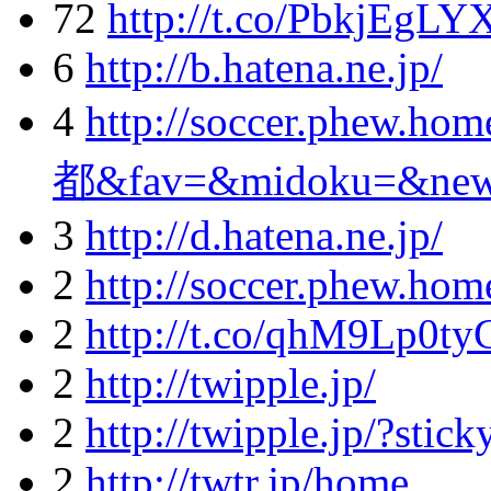
72
http://t.co/PbkjEgLY
6
http://b.hatena.ne.jp/
4
http://soccer.phew.ho
都&fav=&midoku=&new
3
http://d.hatena.ne.jp/
2
http://soccer.phew.home
2
http://t.co/qhM9Lp0ty
2
http://twipple.jp/
2
http://twipple.jp/?stic
2
http://twtr.jp/home