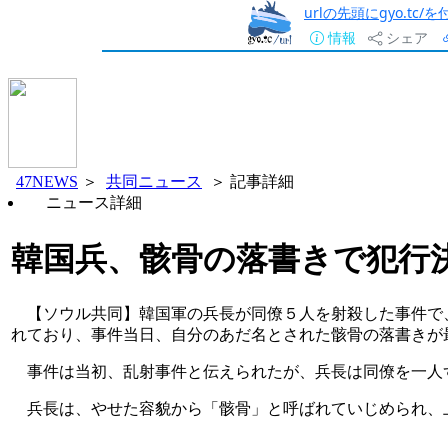
urlの先頭にgyo.tc
情報
シェア