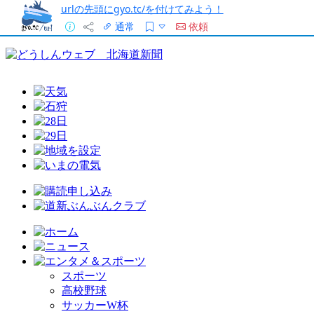
urlの先頭にgyo.tc/を付けてみよう！
通常
依頼