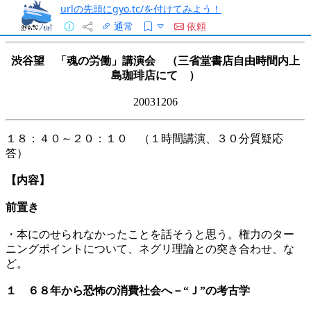
urlの先頭にgyo.tc/を付けてみよう！
通常
依頼