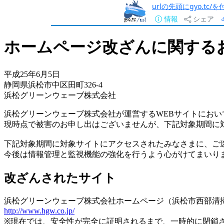
urlの先頭にgyo.tc
情報
シェア