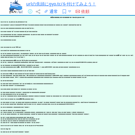
urlの先頭にgyo.tc/を付けてみよう！
通常
依頼