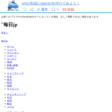
urlの先頭にgyo.tc/を付けてみよう！
通常
依頼