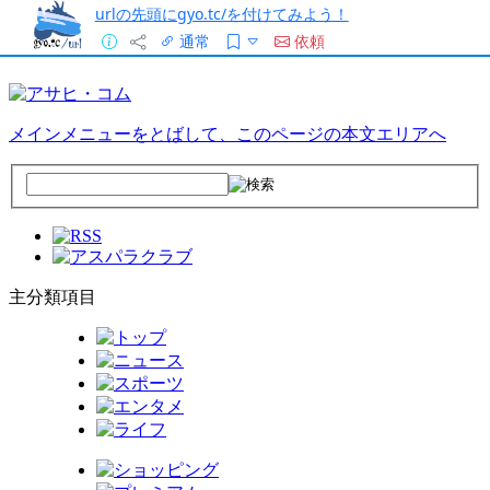
urlの先頭にgyo.tc/を付けてみよう！
通常
依頼