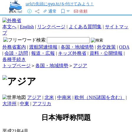
urlの先頭にgyo.tc/を付けてみよう！
通常
依頼