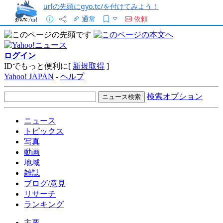
urlの先頭にgyo.tc/を付けてみよう！
通常
依頼