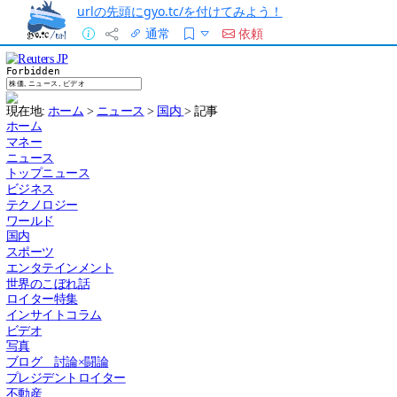
urlの先頭にgyo.tc/を付けてみよう！
通常
依頼