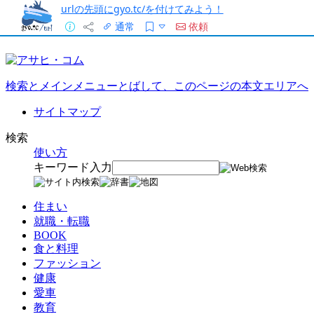
urlの先頭にgyo.tc/を付けてみよう！
通常
依頼