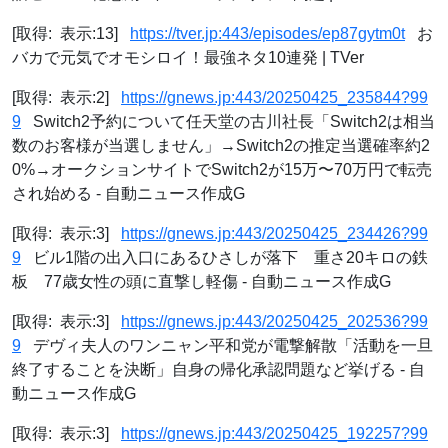
[取得: 表示:13]
https://tver.jp:443/episodes/ep87gytm0t
お
バカで元気でオモシロイ！最強ネタ10連発 | TVer
[取得: 表示:2]
https://gnews.jp:443/20250425_235844?99
9
Switch2予約について任天堂の古川社長「Switch2は相当
数のお客様が当選しません」→Switch2の推定当選確率約2
0%→オークションサイトでSwitch2が15万〜70万円で転売
され始める - 自動ニュース作成G
[取得: 表示:3]
https://gnews.jp:443/20250425_234426?99
9
ビル1階の出入口にあるひさしが落下 重さ20キロの鉄
板 77歳女性の頭に直撃し軽傷 - 自動ニュース作成G
[取得: 表示:3]
https://gnews.jp:443/20250425_202536?99
9
デヴィ夫人のワンニャン平和党が電撃解散「活動を一旦
終了することを決断」自身の帰化承認問題など挙げる - 自
動ニュース作成G
[取得: 表示:3]
https://gnews.jp:443/20250425_192257?99