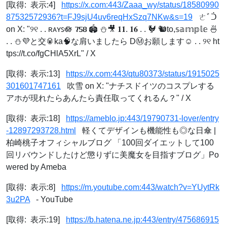
[取得: 表示:4]
https://x.com:443/Zaaa_wy/status/18580990
87532572936?t=FJ9sjU4uv6reqHxSzq7NKw&s=19
ㄜﾞᑑ
on X: "୨୧ . . ʀᴀʏꜱ🪷 𝟳𝟱𝟴 🏟️ ⛄️🎥 𝟏𝟏. 𝟏𝟔 . . 🐓 🐿to,𝕤𝕒𝕞𝕡𝕝𝕖 🍜
. . ⛄️💜と交🥫ka🧠な肩いましたら DⓂ️お願します︎︎︎︎︎☺︎ . . ୨୧ ht
tps://t.co/fgCHlA5XrL" / X
[取得: 表示:13]
https://x.com:443/qtu80373/status/1915025
301601747161
吹雪 on X: "ナチスドイツのコスプレする
アホが現れたらあんたら責任取ってくれるん？" / X
[取得: 表示:18]
https://ameblo.jp:443/19790731-lover/entry
-12897293728.html
軽くてデザインも機能性も◎な日傘 |
柏崎桃子オフィシャルブログ 「100回ダイエットして100
回リバウンドしたけど懲りずに美魔女を目指すブログ」Po
wered by Ameba
[取得: 表示:8]
https://m.youtube.com:443/watch?v=YUytRk
3u2PA
- YouTube
[取得: 表示:19]
https://b.hatena.ne.jp:443/entry/475686915