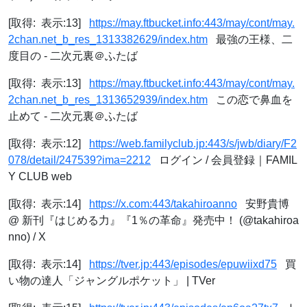
[取得: 表示:13]
https://may.ftbucket.info:443/may/cont/may.
2chan.net_b_res_1313382629/index.htm
最強の王様、二
度目の - 二次元裏＠ふたば
[取得: 表示:13]
https://may.ftbucket.info:443/may/cont/may.
2chan.net_b_res_1313652939/index.htm
この恋で鼻血を
止めて - 二次元裏＠ふたば
[取得: 表示:12]
https://web.familyclub.jp:443/s/jwb/diary/F2
078/detail/247539?ima=2212
ログイン / 会員登録｜FAMIL
Y CLUB web
[取得: 表示:14]
https://x.com:443/takahiroanno
安野貴博
@ 新刊『はじめる力』『1％の革命』発売中！ (@takahiroa
nno) / X
[取得: 表示:14]
https://tver.jp:443/episodes/epuwiixd75
買
い物の達人「ジャングルポケット」 | TVer