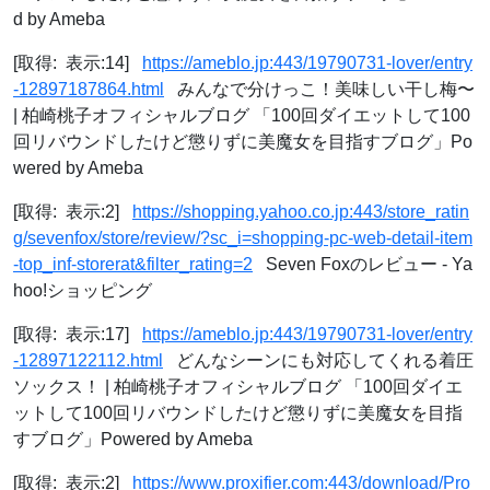
d by Ameba
[取得: 表示:14]
https://ameblo.jp:443/19790731-lover/entry
-12897187864.html
みんなで分けっこ！美味しい干し梅〜
| 柏崎桃子オフィシャルブログ 「100回ダイエットして100
回リバウンドしたけど懲りずに美魔女を目指すブログ」Po
wered by Ameba
[取得: 表示:2]
https://shopping.yahoo.co.jp:443/store_ratin
g/sevenfox/store/review/?sc_i=shopping-pc-web-detail-item
-top_inf-storerat&filter_rating=2
Seven Foxのレビュー - Ya
hoo!ショッピング
[取得: 表示:17]
https://ameblo.jp:443/19790731-lover/entry
-12897122112.html
どんなシーンにも対応してくれる着圧
ソックス！ | 柏崎桃子オフィシャルブログ 「100回ダイエ
ットして100回リバウンドしたけど懲りずに美魔女を目指
すブログ」Powered by Ameba
[取得: 表示:2]
https://www.proxifier.com:443/download/Pro