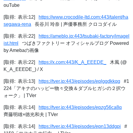
ouTube
[取得: 表示:12]
https://www.crocodile-ltd.com:443/talent/ha
segawa-rena
長谷川 玲奈 | 声優事務所 クロコダイル
[取得: 表示:22]
https://ameblo.jp:443/tsubaki-factory/imagel
ist.html
つばきファクトリー オフィシャルブログ Powered
by Amebaの画像
[取得: 表示:22]
https://x.com:443/K_A_EEEDE_
木風 (@
K_A_EEEDE_) / X
[取得: 表示:13]
https://tver.jp:443/episodes/eplggdkkqg
#1
224「アキナのハッピー物々交換＆ダブルヒガシの２択ウ
ォーク」 | TVer
[取得: 表示:14]
https://tver.jp:443/episodes/epzg56ca8q
齊藤明雄×徳光和夫 | TVer
[取得: 表示:14]
https://tver.jp:443/episodes/epn13ddgpi
#