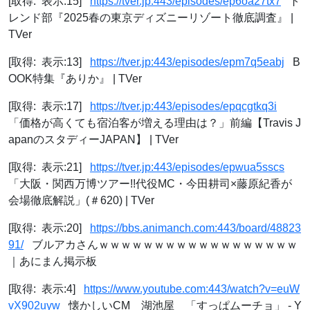
[取得: 表示:15]
https://tver.jp:443/episodes/ep6oa27tx7
ト
レンド部『2025春の東京ディズニーリゾート徹底調査』 |
TVer
[取得: 表示:13]
https://tver.jp:443/episodes/epm7q5eabj
B
OOK特集『ありか』 | TVer
[取得: 表示:17]
https://tver.jp:443/episodes/epqcgtkq3i
「価格が高くても宿泊客が増える理由は？」前編【Travis J
apanのスタディーJAPAN】 | TVer
[取得: 表示:21]
https://tver.jp:443/episodes/epwua5sscs
「大阪・関西万博ツアー!!代役MC・今田耕司×藤原紀香が
会場徹底解説」(＃620) | TVer
[取得: 表示:20]
https://bbs.animanch.com:443/board/48823
91/
ブルアカさんｗｗｗｗｗｗｗｗｗｗｗｗｗｗｗｗｗｗ
｜あにまん掲示板
[取得: 表示:4]
https://www.youtube.com:443/watch?v=euW
vX902uyw
懐かしいCM 湖池屋 「すっぱムーチョ」 - Y