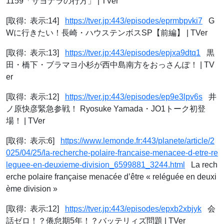
1159「サヨナラの行方」 | TVer
[取得: 表示:14]
https://tver.jp:443/episodes/eprmbpvki7
G
Wに行きたい！長崎・ハウステンボスSP【前編】 | TVer
[取得: 表示:13]
https://tver.jp:443/episodes/epjxa9dtq1
黒
田・橋下・ブラマヨ小杉が西中島南方をおっさんぽ！ | TV
er
[取得: 表示:12]
https://tver.jp:443/episodes/ep9e3lpv6s
井
ノ原快彦緊急参戦！ Ryosuke Yamada・JO1トーク初登
場！ | TVer
[取得: 表示:6]
https://www.lemonde.fr:443/planete/article/2
025/04/25/la-recherche-polaire-francaise-menacee-d-etre-re
leguee-en-deuxieme-division_6599881_3244.html
La rech
erche polaire française menacée d’être « reléguée en deuxi
ème division »
[取得: 表示:12]
https://tver.jp:443/episodes/epxb2xbjyk
会
話ゼロ！？倦怠期5年！？バッテリィズ問題 | TVer