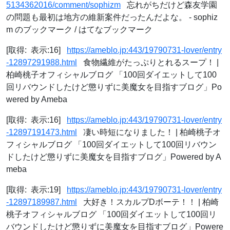
5134362016/comment/sophizm
忘れがちだけど森友学園
の問題も最初は地方の維新案件だったんだよな。 - sophiz
m のブックマーク / はてなブックマーク
[取得: 表示:16]
https://ameblo.jp:443/19790731-lover/entry
-12897291988.html
食物繊維がたっぷりとれるスープ！ |
柏崎桃子オフィシャルブログ 「100回ダイエットして100
回リバウンドしたけど懲りずに美魔女を目指すブログ」Po
wered by Ameba
[取得: 表示:16]
https://ameblo.jp:443/19790731-lover/entry
-12897191473.html
凄い時短になりました！ | 柏崎桃子オ
フィシャルブログ 「100回ダイエットして100回リバウン
ドしたけど懲りずに美魔女を目指すブログ」Powered by A
meba
[取得: 表示:19]
https://ameblo.jp:443/19790731-lover/entry
-12897189987.html
大好き！スカルプDボーテ！！ | 柏崎
桃子オフィシャルブログ 「100回ダイエットして100回リ
バウンドしたけど懲りずに美魔女を目指すブログ」Powere