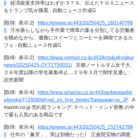
9
経済政策支持率はわずか３７％、伝えたＦＯＸニュース
をトランプ氏が痛罵 - 自動ニュース作成G
[取得: 表示:2]
https://gnews.jp:443/20250425_160140?99
9
汗水垂らしながら手作業で煙草の葉を分別してる労働者
を眺めながら、優雅にスイーツとコーヒーを満喫できるカ
フェ - 自動ニュース作成G
[取得: 表示:2]
https://www.yomiuri.co.jp:443/kyoiku/kyoiku/
news/20250425-OYT1T50031/
京都ノートルダム女子大、
２６年度以降の学生募集停止…２９年３月で閉学見通し :
読売新聞
[取得: 表示:4]
https://www.amazon.co.jp:443/gp/bestseller
s/books/772928/ref=pd_zg_hrsr_books?language=ja_JP
A
mazon.co.jp 売れ筋ランキング: チベット・インド密教 の中
で最も人気のある商品です
[取得: 表示:4]
https://gnews.jp:443/20250425_152742?99
9
往年の「象牙」、実は別物だった! 正倉院宝物の調査