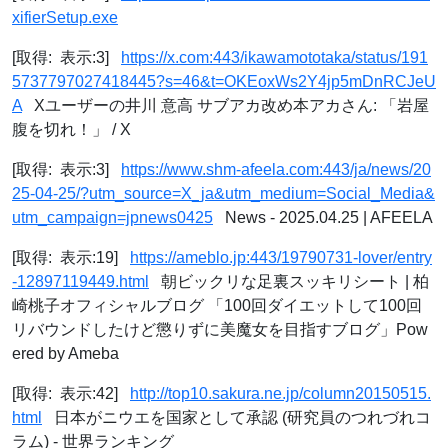
xifierSetup.exe
[取得: 表示:3]
https://x.com:443/ikawamototaka/status/191
5737797027418445?s=46&t=OKEoxWs2Y4jp5mDnRCJeU
A
Xユーザーの井川 意高 サブアカ改め本アカさん: 「岩屋
腹を切れ！」 / X
[取得: 表示:3]
https://www.shm-afeela.com:443/ja/news/20
25-04-25/?utm_source=X_ja&utm_medium=Social_Media&
utm_campaign=jpnews0425
News - 2025.04.25 | AFEELA
[取得: 表示:19]
https://ameblo.jp:443/19790731-lover/entry
-12897119449.html
朝ビックリな足裏スッキリシート | 柏
崎桃子オフィシャルブログ 「100回ダイエットして100回
リバウンドしたけど懲りずに美魔女を目指すブログ」Pow
ered by Ameba
[取得: 表示:42]
http://top10.sakura.ne.jp/column20150515.
html
日本がニウエを国家として承認 (研究員のつれづれコ
ラム) - 世界ランキング