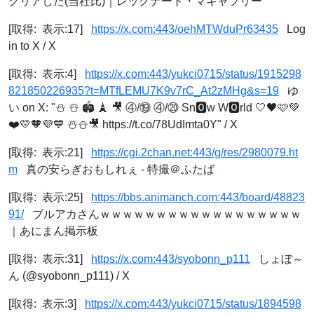
クリアした(当社比)｜レックナート・マキャフリー
[取得: 表示:17]
https://x.com:443/oehMTWduPr63435
Log
in to X / X
[取得: 表示:4]
https://x.com:443/yukci0715/status/1915298
821850226935?t=MTfLEMU7K9v7rC_At2zMHg&s=19
ゆ
い on X: "⛄️ ☃️ 🏟️ 🗼 🎥 ④/⑲ ④/⑳ Sn🅾️w W🅾️rld 🤍🖤🩷💚
❤️💛🧡💜💙 ☃️⛄️🎥 https://t.co/78UdImta0Y" / X
[取得: 表示:21]
https://cgi.2chan.net:443/g/res/2980079.ht
m
真の安らぎおもしれぇ - 特撮＠ふたば
[取得: 表示:25]
https://bbs.animanch.com:443/board/48823
91/
ブルアカさんｗｗｗｗｗｗｗｗｗｗｗｗｗｗｗｗｗｗ
｜あにまん掲示板
[取得: 表示:31]
https://x.com:443/syobonn_p111
しょぼ～
ん (@syobonn_p111) / X
[取得: 表示:3]
https://x.com:443/yukci0715/status/1894598