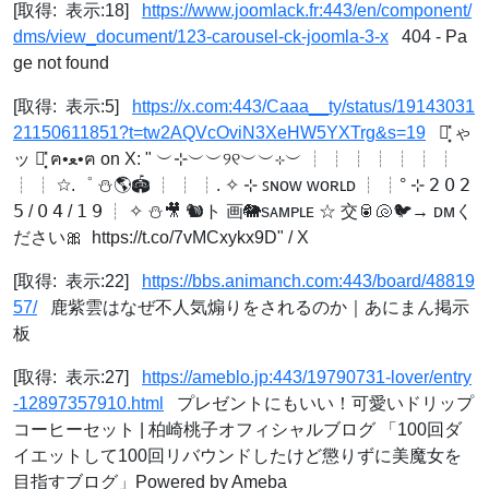
[取得: 表示:18]
https://www.joomlack.fr:443/en/component/
dms/view_document/123-carousel-ck-joomla-3-x
404 - Pa
ge not found
[取得: 表示:5]
https://x.com:443/Caaa__ty/status/19143031
21150611851?t=tw2AQVcOviN3XeHW5YXTrg&s=19
き͓̽ ゃ
ッ と͓̽ ฅ•ﻌ•ฅ on X: "ㅤ ㅤㅤ︶⊹︶︶୨୧︶︶⊹︶ ┊ ┊ ┊ ┊ ┊ ┊ ┊
┊ ┊ ☆.゜ ⛄️🌎🏟️ ┊ ┊ ┊. ✧ ⊹ ꜱɴᴏᴡ ᴡᴏʀʟᴅ ┊ ┊° ⊹ 𝟤 𝟢 𝟤
𝟧 / 𝟢 𝟦 / 𝟣 𝟫 ┊ ✧ ⛄️🎥 🐿️ト 画🐘sᴀᴍᴘʟᴇ ☆ 交🥫🐚🐦→ ᴅᴍく
ださい🎀 ㅤ https://t.co/7vMCxykx9D" / X
[取得: 表示:22]
https://bbs.animanch.com:443/board/48819
57/
鹿紫雲はなぜ不人気煽りをされるのか｜あにまん掲示
板
[取得: 表示:27]
https://ameblo.jp:443/19790731-lover/entry
-12897357910.html
プレゼントにもいい！可愛いドリップ
コーヒーセット | 柏崎桃子オフィシャルブログ 「100回ダ
イエットして100回リバウンドしたけど懲りずに美魔女を
目指すブログ」Powered by Ameba