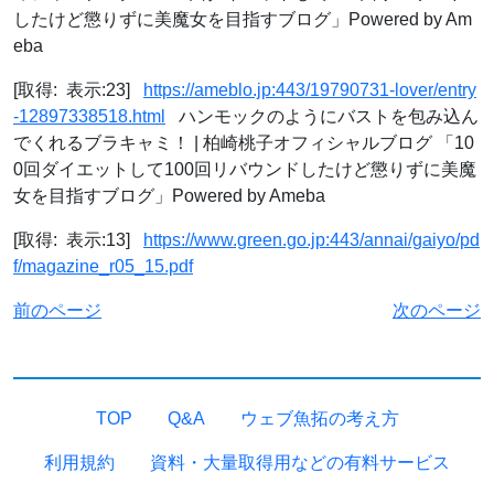
したけど懲りずに美魔女を目指すブログ」Powered by Am
eba
[取得: 表示:23]
https://ameblo.jp:443/19790731-lover/entry
-12897338518.html
ハンモックのようにバストを包み込ん
でくれるブラキャミ！ | 柏崎桃子オフィシャルブログ 「10
0回ダイエットして100回リバウンドしたけど懲りずに美魔
女を目指すブログ」Powered by Ameba
[取得: 表示:13]
https://www.green.go.jp:443/annai/gaiyo/pd
f/magazine_r05_15.pdf
前のページ
次のページ
TOP
Q&A
ウェブ魚拓の考え方
利用規約
資料・大量取得用などの有料サービス