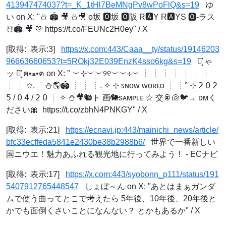
413947474037?t=_K_1tHl7BeMNgPv8wPoFlQ&s=19
ゆ
い on X: "⛄️ 🏟️ 🎥 ⛄️🎥 o坂 🅾️坂 🅾️阪 R🅰️Y R🅰️YS 🅾️-ラス
☃️🏟️ 🎥 🩷 https://t.co/FEUNc2H0ey" / X
[取得: 表示:3]
https://x.com:443/Caaa__ty/status/19146203
96663660653?t=5ROkj32E039EnzK4sso6kg&s=19
き͓̽ ゃ
ッ と͓̽ ฅ•ﻌ•ฅ on X: "ㅤ ㅤㅤ︶⊹︶︶୨୧︶︶⊹︶ ┊ ┊ ┊ ┊ ┊ ┊ ┊
┊ ┊ ☆.゜ ⛄️🌎🏟️ ┊ ┊ ┊. ✧ ⊹ ꜱɴᴏᴡ ᴡᴏʀʟᴅ ┊ ┊° ⊹ 𝟤 𝟢 𝟤
𝟧 / 𝟢 𝟦 / 𝟤 𝟢 ┊ ✧ ⛄️🎥🐿️ト 画🐘sᴀᴍᴘʟᴇ ☆ 交🥫🐚🐦→ ᴅᴍく
ださい🎀 ㅤ https://t.co/zbhN4PNKGY" / X
[取得: 表示:21]
https://ecnavi.jp:443/mainichi_news/article/
bfc33ecffeda5841e2430be38b2988b6/
世界で一番新しい
国ニウエ！魅力あふれる観光地に行ってみよう！ - ECナビ
[取得: 表示:17]
https://x.com:443/syobonn_p111/status/191
5407912765448547
しょぼ～ん on X: "あとはまぁガンダ
ムで使う曲ってとこで考えたら 5年後、10年後、20年後と
かでも面倒くさいことになんない？ とかもあるか" / X