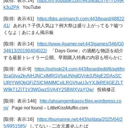
[取得: 表示:14]
https://m.youtube.com:443/watch?v=YUytR
k3u2PA
YouTube
[取得: 表示:61]
https://bbs.animanch.com:443/board/48822
41/
あれれ？子供人気は？例大祭は盛り上がってる？嘘つ
くなよ｜あにまん掲示板
[取得: 表示:14]
https://www.4gamer.net:443/games/346/G0
34613/20190404022/
「Days Gone」の過酷な物語を紹介
する最新トレイラー公開。早期購入特典の内容も明らかに
[取得: 表示:9]
https://oshioki24.com:443/board/edit/6/agtifm
9zaGlva2kyNHJNCxIMRGVhaUNhdGVnb3J5IgE2DAsSC
URlYWlQbGFjZSICMjMMCxILRGVhaUJvYXJkREIiGEZLT
W9kT1ZiT1V3WGwzSVA4Y25BWXVaYQw/
投稿修正
[取得: 表示:146]
http://ahsangembassy.files.wordpress.co
m/
Page not found – LittleKissMuffin.com
[取得: 表示:16]
https://tsumanne.net:443/si/data/2025/04/2
5/9951585/
してない - 二次元裏＠ふたば