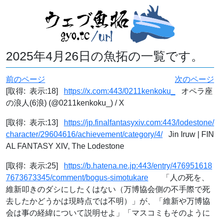
2025年4月26日の魚拓の一覧です。
前のページ
次のページ
[取得: 表示:18]
https://x.com:443/0211kenkoku_
オペラ座
の浪人(6浪) (@0211kenkoku_) / X
[取得: 表示:13]
https://jp.finalfantasyxiv.com:443/lodestone/
character/29604616/achievement/category/4/
Jin Iruw | FIN
AL FANTASY XIV, The Lodestone
[取得: 表示:25]
https://b.hatena.ne.jp:443/entry/476951618
7673673345/comment/bogus-simotukare
「人の死を、
維新叩きのダシにしたくはない（万博協会側の不手際で死
去したかどうかは現時点では不明）」が、「維新や万博協
会は事の経緯について説明せよ」「マスコミもそのように