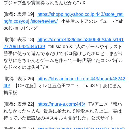
ブジャブ金や賞賛得られるんだから" / X
[取得: 表示:19]
https://shopping.yahoo.co.jp:443/store_rati
ng/nicosyouji/store/review/
小林屋ストアのレビュー - Yah
oo!ショッピング
[取得: 表示:13]
https://x.com:443/fellisia360686/status/191
2770910425346139
fellisia on X: "人のゲームやイラスト
勝手に使って遊んでるだけでボロ儲けしたホロと、まがり
なりにもちゃんとゲームを作って一時代築いたコンパイル
を並べるのは失礼" / X
[取得: 表示:26]
https://bbs.animanch.com:443/board/48242
40/
【CP注意】オレは五色田マコト！part3.5｜あにまん
掲示板
[取得: 表示:22]
https://mura-a.com:443/
TVアニメ『報わ
れなかった村人A、貴族に拾われて溺愛される上に、実は
持っていた伝説級の神スキルも覚醒した』公式サイト