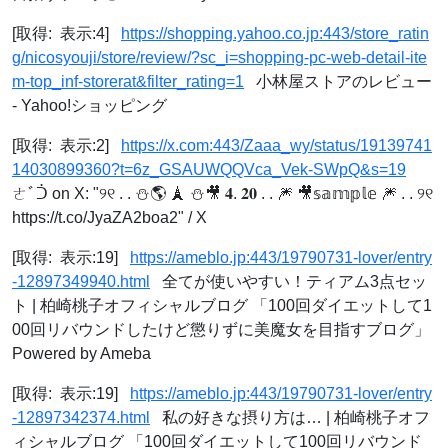
[取得: 表示:4]
https://shopping.yahoo.co.jp:443/store_ratin
g/nicosyouji/store/review/?sc_i=shopping-pc-web-detail-ite
m-top_inf-storerat&filter_rating=1
小林屋ストアのレビュー
- Yahoo!ショッピング
[取得: 表示:2]
https://x.com:443/Zaaa_wy/status/19139741
14030899360?t=6z_GSAUWQQVca_Vek-SWpQ&s=19
ㄜﾞᑑ on X: "୨୧ . . ⛄️🌎 🗼 ⛄️🎥 𝟒. 𝟐𝟎 . . 🎆 🎥𝕤𝕒𝕞𝕡𝕝𝕖 🎆 . . ୨୧
https://t.co/JyaZA2boa2" / X
[取得: 表示:19]
https://ameblo.jp:443/19790731-lover/entry
-12897349940.html
全てが使いやすい！ティアム3点セッ
ト | 柏崎桃子オフィシャルブログ 「100回ダイエットして1
00回リバウンドしたけど懲りずに美魔女を目指すブログ」
Powered by Ameba
[取得: 表示:19]
https://ameblo.jp:443/19790731-lover/entry
-12897342374.html
私の好きな摂り方は… | 柏崎桃子オフ
ィシャルブログ 「100回ダイエットして100回リバウンド