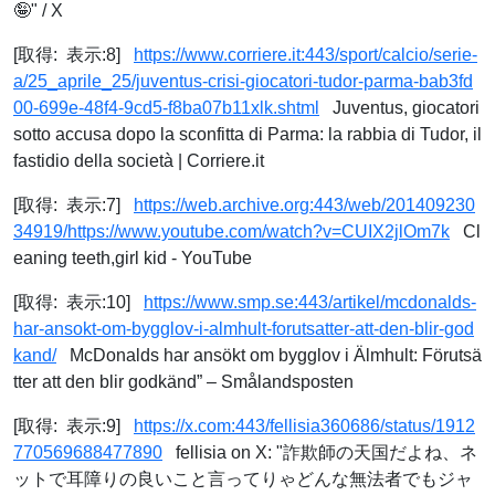
🤪" / X
[取得: 表示:8]
https://www.corriere.it:443/sport/calcio/serie-
a/25_aprile_25/juventus-crisi-giocatori-tudor-parma-bab3fd
00-699e-48f4-9cd5-f8ba07b11xlk.shtml
Juventus, giocatori
sotto accusa dopo la sconfitta di Parma: la rabbia di Tudor, il
fastidio della società | Corriere.it
[取得: 表示:7]
https://web.archive.org:443/web/201409230
34919/https://www.youtube.com/watch?v=CUIX2jlOm7k
Cl
eaning teeth,girl kid - YouTube
[取得: 表示:10]
https://www.smp.se:443/artikel/mcdonalds-
har-ansokt-om-bygglov-i-almhult-forutsatter-att-den-blir-god
kand/
McDonalds har ansökt om bygglov i Älmhult: Förutsä
tter att den blir godkänd” – Smålandsposten
[取得: 表示:9]
https://x.com:443/fellisia360686/status/1912
770569688477890
fellisia on X: "詐欺師の天国だよね、ネ
ットで耳障りの良いこと言ってりゃどんな無法者でもジャ