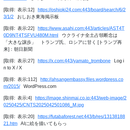
[取得: 表示:12]
https://oshioki24.com:443/board/search/6/2
3/1/2
おしおき東海掲示板
[取得: 表示:22]
https://www.asahi.com:443/articles/AST4T
0D9NT4TSFVU480M.html
ウクライナ全土占領断念は
「大きな譲歩」 トランプ氏、ロシアに甘く [トランプ再
来]：朝日新聞
[取得: 表示:27]
https://x.com:443/yamato_trombone
Log i
n to X / X
[取得: 表示:112]
http://ahsangembassy.files.wordpress.co
m/2015/
WordPress.com
[取得: 表示:4]
https://image.shinmai.co.jp:443/web-image/2
0250425/CNTS2025042501086_M.jpg
[取得: 表示:20]
https://futabaforest.net:443/b/res/13138188
21.htm
AIに絵を描いてもらっ