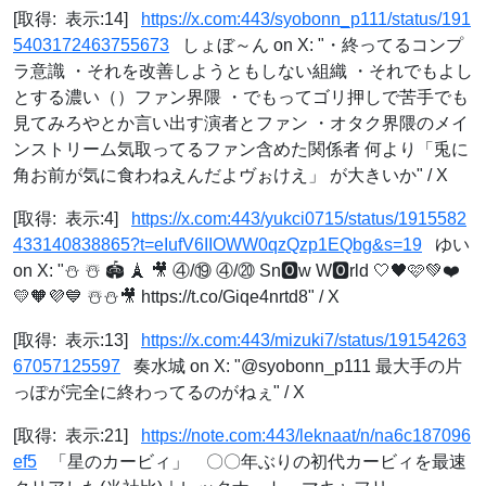
[取得: 表示:14]
https://x.com:443/syobonn_p111/status/191
5403172463755673
しょぼ～ん on X: "・終ってるコンプ
ラ意識 ・それを改善しようともしない組織 ・それでもよし
とする濃い（）ファン界隈 ・でもってゴリ押しで苦手でも
見てみろやとか言い出す演者とファン ・オタク界隈のメイ
ンストリーム気取ってるファン含めた関係者 何より「兎に
角お前が気に食わねえんだよヴぉけえ」 が大きいか" / X
[取得: 表示:4]
https://x.com:443/yukci0715/status/1915582
433140838865?t=eIufV6IIOWW0qzQzp1EQbg&s=19
ゆい
on X: "⛄️ ☃️ 🏟️ 🗼 🎥 ④/⑲ ④/⑳ Sn🅾️w W🅾️rld 🤍🖤🩷💚❤️
💛🧡💜💙 ☃️⛄️🎥 https://t.co/Giqe4nrtd8" / X
[取得: 表示:13]
https://x.com:443/mizuki7/status/19154263
67057125597
奏水城 on X: "@syobonn_p111 最大手の片
っぽが完全に終わってるのがねぇ" / X
[取得: 表示:21]
https://note.com:443/leknaat/n/na6c187096
ef5
「星のカービィ」 〇〇年ぶりの初代カービィを最速