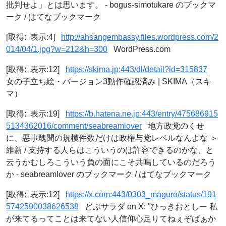
批判せよ」とは思います。 - bogus-simotukare のブックマ
ーク / はてなブックマーク
[取得: 表示:4]
http://ahsangembassy.files.wordpress.com/2
014/04/1.jpg?w=212&h=300
WordPress.com
[取得: 表示:12]
https://skima.jp:443/dl/detail?id=315837
女の子立ち絵・バージョン3動作確認済み | SKIMA（スキ
マ）
[取得: 表示:19]
https://b.hatena.ne.jp:443/entry/475686915
5134362016/comment/seabreamlover
地方政党のくせ
に、悪事醜聞の規模件数だけは政権与党レベルなんよな ＞
維新 / 支持する人らはこういうのは許容できるのかな、と
云うかむしろこういう負の面にこそ共鳴しているのだろう
か - seabreamlover のブックマーク / はてなブックマーク
[取得: 表示:12]
https://x.com:443/0303_maguro/status/191
5742590038626538
どぶサラダ on X: "ひっきおとしー 私
が来てるってことは来てない人信仰心足りてねぇぞばぁか