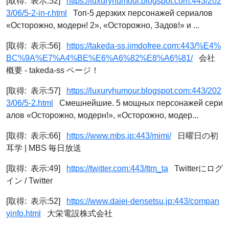
[取得: 表示:52]
https://luxuryhumour.blogspot.com:443/202
3/06/5-2-in-r.html
Топ-5 дерзких персонажей сериалов
«Осторожно, модерн! 2», «Осторожно, Задов!» и ...
[取得: 表示:56]
https://takeda-ss.jimdofree.com:443/%E4%
BC%9A%E7%A4%BE%E6%A6%82%E8%A6%81/
会社
概要 - takeda-ss ページ！
[取得: 表示:57]
https://luxuryhumour.blogspot.com:443/202
3/06/5-2.html
Смешнейшие. 5 мощных персонажей сери
алов «Осторожно, модерн!», «Осторожно, модер...
[取得: 表示:66]
https://www.mbs.jp:443/mimi/
日曜日の初
耳学 | MBS 毎日放送
[取得: 表示:49]
https://twitter.com:443/ttm_ta
Twitterにログ
イン / Twitter
[取得: 表示:52]
https://www.daiei-densetsu.jp:443/compan
yinfo.html
大栄電設株式会社