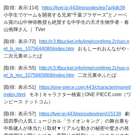
[取得: 表示:114]
https://tver.jp:443/episodes/ep7ai4dk39
小学生でゲームを開発する兄弟“千葉ブラザーズ”とノーベ
ル賞の山中伸弥教授も絶賛する中学生の天才生物学者・春
山侑輝さん ｜ TVer
[取得: 表示:72]
http://c3.ftbucket.info/img/cont/img.2chan.n
et_b_res_1075644080/index.htm
おもしーれおんながや -
二次元裏＠ふたば
[取得: 表示:55]
http://c3.ftbucket.info/img/cont/img.2chan.n
et_b_res_1075665869/index.htm
二次元裏＠ふたば
[取得: 表示:51]
https://one-piece.com:443/character/monet/
index.html
モネ | キャラクター検索 | ONE PIECE.com（ワ
ンピース ドットコム）
[取得: 表示:57]
https://tver.jp:443/episodes/epnjl15139
劇
団四季の人気ミュージカル「ライオンキング」の舞台裏を
中島健人が体当たり取材▼リアルな動きの秘密や驚きの発