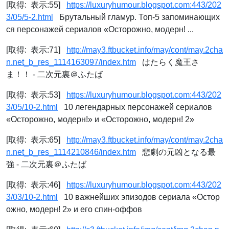
[取得: 表示:55]
https://luxuryhumour.blogspot.com:443/202
3/05/5-2.html
Брутальный гламур. Топ-5 запоминающих
ся персонажей сериалов «Осторожно, модерн! ...
[取得: 表示:71]
http://may3.ftbucket.info/may/cont/may.2cha
n.net_b_res_1114163097/index.htm
はたらく魔王さ
ま！！ - 二次元裏＠ふたば
[取得: 表示:53]
https://luxuryhumour.blogspot.com:443/202
3/05/10-2.html
10 легендарных персонажей сериалов
«Осторожно, модерн!» и «Осторожно, модерн! 2»
[取得: 表示:65]
http://may3.ftbucket.info/may/cont/may.2cha
n.net_b_res_1114210846/index.htm
悲劇の元凶となる最
強 - 二次元裏＠ふたば
[取得: 表示:46]
https://luxuryhumour.blogspot.com:443/202
3/03/10-2.html
10 важнейших эпизодов сериала «Остор
ожно, модерн! 2» и его спин-оффов