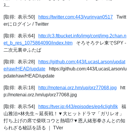
ｽ...
[取得: 表示:50]
https://twitter.com:443/yurinyan0517
Twitt
erにログイン / Twitter
[取得: 表示:64]
http://c3.ftbucket.info/img/cont/img.2chan.n
et_b_res_1075864090/index.htm
そろそろテレ東でSPY -
二次元裏＠ふたば
[取得: 表示:28]
https://github.com:443/LucasLarson/updat
e/raw/HEAD/update
https://github.com:443/LucasLarson/u
pdate/raw/HEAD/update
[取得: 表示:18]
http://motenai.orz.hm/up/orz77068.jpg
htt
p://motenai.orz.hm/up/orz77068.jpg
[取得: 表示:54]
https://tver.jp:443/episodes/ep4cligh8k
福
山雅治×林先生～延長戦！▼大ヒットドラマ「ガリレオ」
打ち上げの席で柴咲コウと熱唱!?▼恩人緒形拳さんとの知
られざる秘話を語る ｜ TVer