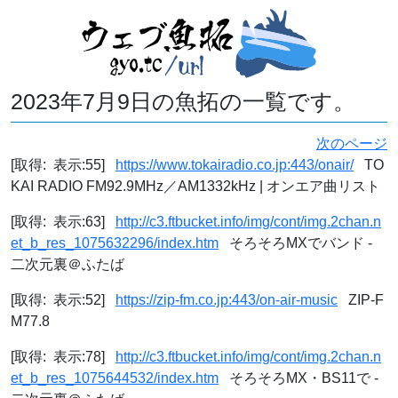
2023年7月9日の魚拓の一覧です。
次のページ
[取得: 表示:55]
https://www.tokairadio.co.jp:443/onair/
TO
KAI RADIO FM92.9MHz／AM1332kHz | オンエア曲リスト
[取得: 表示:63]
http://c3.ftbucket.info/img/cont/img.2chan.n
et_b_res_1075632296/index.htm
そろそろMXでバンド -
二次元裏＠ふたば
[取得: 表示:52]
https://zip-fm.co.jp:443/on-air-music
ZIP-F
M77.8
[取得: 表示:78]
http://c3.ftbucket.info/img/cont/img.2chan.n
et_b_res_1075644532/index.htm
そろそろMX・BS11で -