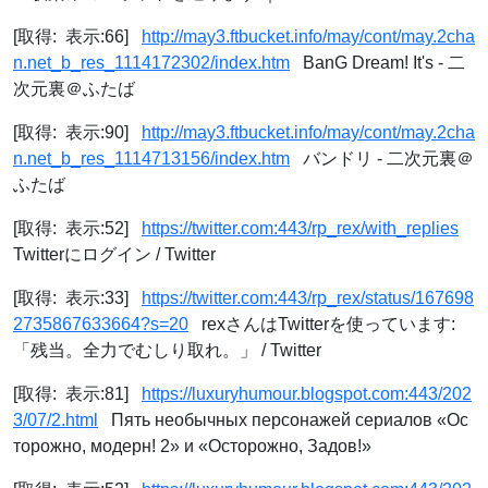
[取得: 表示:66]
http://may3.ftbucket.info/may/cont/may.2cha
n.net_b_res_1114172302/index.htm
BanG Dream! It's - 二
次元裏＠ふたば
[取得: 表示:90]
http://may3.ftbucket.info/may/cont/may.2cha
n.net_b_res_1114713156/index.htm
バンドリ - 二次元裏＠
ふたば
[取得: 表示:52]
https://twitter.com:443/rp_rex/with_replies
Twitterにログイン / Twitter
[取得: 表示:33]
https://twitter.com:443/rp_rex/status/167698
2735867633664?s=20
rexさんはTwitterを使っています:
「残当。全力でむしり取れ。」 / Twitter
[取得: 表示:81]
https://luxuryhumour.blogspot.com:443/202
3/07/2.html
Пять необычных персонажей сериалов «Ос
торожно, модерн! 2» и «Осторожно, Задов!»