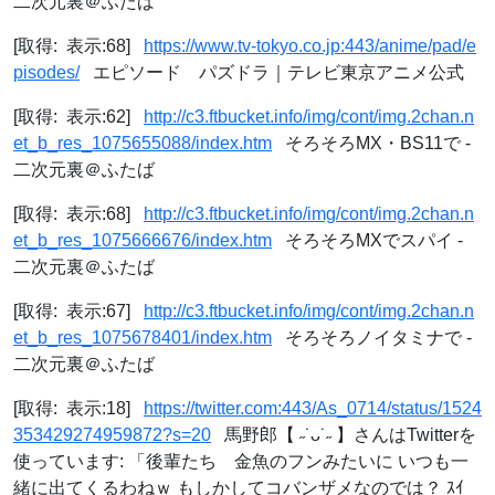
二次元裏＠ふたば
[取得: 表示:68]
https://www.tv-tokyo.co.jp:443/anime/pad/e
pisodes/
エピソード パズドラ｜テレビ東京アニメ公式
[取得: 表示:62]
http://c3.ftbucket.info/img/cont/img.2chan.n
et_b_res_1075655088/index.htm
そろそろMX・BS11で -
二次元裏＠ふたば
[取得: 表示:68]
http://c3.ftbucket.info/img/cont/img.2chan.n
et_b_res_1075666676/index.htm
そろそろMXでスパイ -
二次元裏＠ふたば
[取得: 表示:67]
http://c3.ftbucket.info/img/cont/img.2chan.n
et_b_res_1075678401/index.htm
そろそろノイタミナで -
二次元裏＠ふたば
[取得: 表示:18]
https://twitter.com:443/As_0714/status/1524
353429274959872?s=20
馬野郎【 ˶˙ᴗ˙˶ 】さんはTwitterを
使っています: 「後輩たち 金魚のフンみたいに いつも一
緒に出てくるわねｗ もしかしてコバンザメなのでは？ ｽｲ