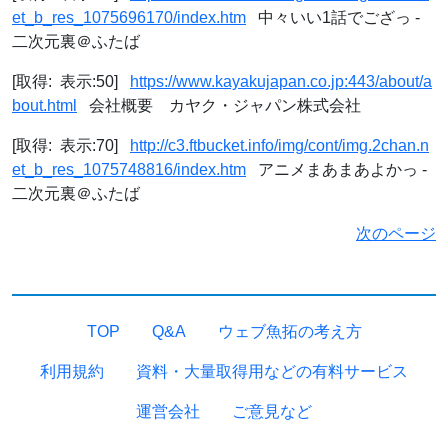
et_b_res_1075696170/index.htm
中々いい1話でござっ -
二次元裏＠ふたば
[取得: 表示:50]
https://www.kayakujapan.co.jp:443/about/a
bout.html
会社概要 カヤク・ジャパン株式会社
[取得: 表示:70]
http://c3.ftbucket.info/img/cont/img.2chan.n
et_b_res_1075748816/index.htm
アニメまあまあよかっ -
二次元裏＠ふたば
次のページ
TOP
Q&A
ウェブ魚拓の考え方
利用規約
資料・大量取得用などの有料サービス
運営会社
ご意見など