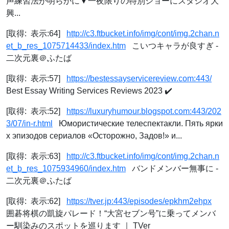
声練習法が明らかに▼一夜限りの特別ショーにスタジオ大
興...
[取得: 表示:64]
http://c3.ftbucket.info/img/cont/img.2chan.n
et_b_res_1075714433/index.htm
こいつキャラが良すぎ -
二次元裏＠ふたば
[取得: 表示:57]
https://bestessayservicereview.com:443/
Best Essay Writing Services Reviews 2023 ✔️
[取得: 表示:52]
https://luxuryhumour.blogspot.com:443/202
3/07/in-r.html
Юмористические телеспектакли. Пять ярки
х эпизодов сериалов «Осторожно, Задов!» и...
[取得: 表示:63]
http://c3.ftbucket.info/img/cont/img.2chan.n
et_b_res_1075934960/index.htm
バンドメンバー無事に -
二次元裏＠ふたば
[取得: 表示:62]
https://tver.jp:443/episodes/epkhm2ehpx
囲碁将棋の凱旋パレード！“大宮セブン号”に乗ってメンバ
ー馴染みのスポットを巡ります ｜ TVer