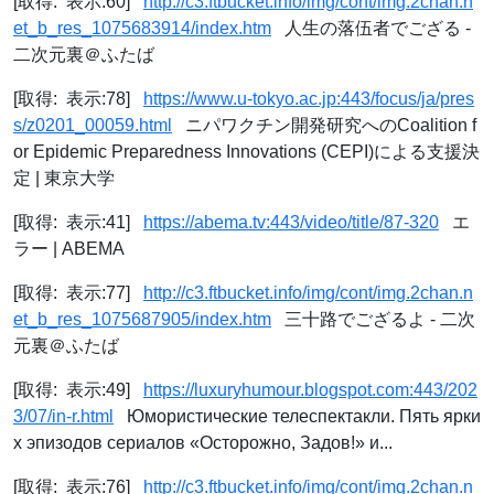
[取得: 表示:60]
http://c3.ftbucket.info/img/cont/img.2chan.n
et_b_res_1075683914/index.htm
人生の落伍者でござる -
二次元裏＠ふたば
[取得: 表示:78]
https://www.u-tokyo.ac.jp:443/focus/ja/pres
s/z0201_00059.html
ニパワクチン開発研究へのCoalition f
or Epidemic Preparedness Innovations (CEPI)による支援決
定 | 東京大学
[取得: 表示:41]
https://abema.tv:443/video/title/87-320
エ
ラー | ABEMA
[取得: 表示:77]
http://c3.ftbucket.info/img/cont/img.2chan.n
et_b_res_1075687905/index.htm
三十路でござるよ - 二次
元裏＠ふたば
[取得: 表示:49]
https://luxuryhumour.blogspot.com:443/202
3/07/in-r.html
Юмористические телеспектакли. Пять ярки
х эпизодов сериалов «Осторожно, Задов!» и...
[取得: 表示:76]
http://c3.ftbucket.info/img/cont/img.2chan.n