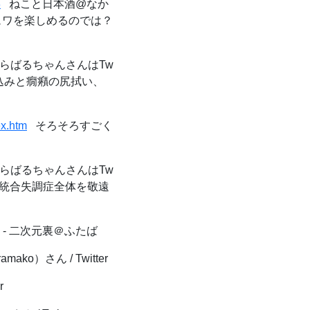
8
ねこと日本酒@なか
シュワを楽しめるのでは？
らばるちゃんさんはTw
い込みと癇癪の尻拭い、
ex.htm
そろそろすごく
らばるちゃんさんはTw
で統合失調症全体を敬遠
- 二次元裏＠ふたば
mako）さん / Twitter
r