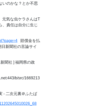
らないのかな？とか不思
元気な虫ケラさんはT
から、責任は自分に生じ
tml?page=4
賠償金を払
 朝日新聞社の言論サイ
民新聞社 ] 福岡県の政
.net:443/b/src/1669213
 - 二次元裏＠ふたば
KS11202645010026_68