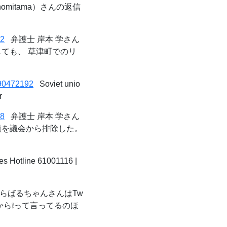
omitama）さんの返信
62
弁護士 岸本 学さん
しても、 草津町でのリ
790472192
Soviet unio
r
68
弁護士 岸本 学さん
議員を議会から排除した。
 Hotline 61001116 |
らばるちゃんさんはTw
から❕って言ってるのほ