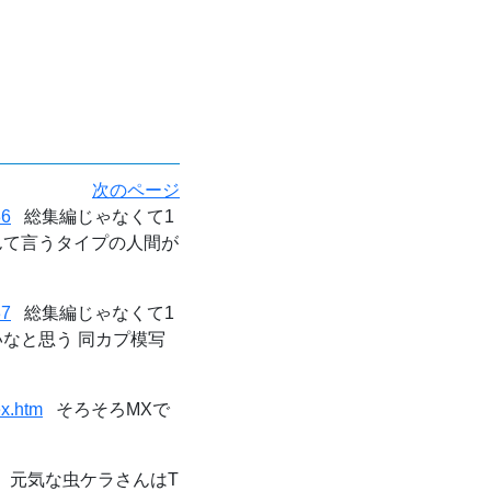
次のページ
36
総集編じゃなくて1
なんて言うタイプの人間が
37
総集編じゃなくて1
いなと思う 同カプ模写
ex.htm
そろそろMXで
元気な虫ケラさんはT