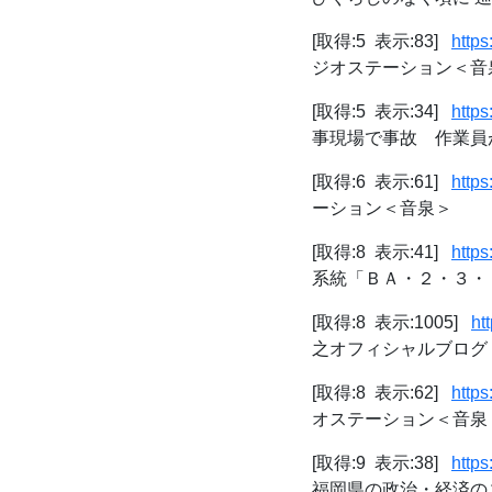
[取得:5 表示:83]
http
ジオステーション＜音
[取得:5 表示:34]
https
事現場で事故 作業員が重
[取得:6 表示:61]
https
ーション＜音泉＞
[取得:8 表示:41]
http
系統「ＢＡ・２・３・２０
[取得:8 表示:1005]
ht
之オフィシャルブログ「大丈
[取得:8 表示:62]
http
オステーション＜音泉
[取得:9 表示:38]
https
福岡県の政治・経済の