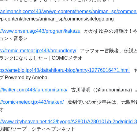
://animanch.com:443/wp/wp-content/themes/animan_sp/commons
p-content/themes/animan_sp/commons/sitelogo.png
s://www.onsen.ag:443/program/kakazu
かかずゆみの超輝け！やま
ョン＜音泉＞
s://comic-meteor.jp:443/aroundforty/
アラフォー冒険者、伝説と
ンクになりました～ | COMICメテオ
tps://ameblo.jp:443/daitahikaru-blog/entry-12776016471.html
ヤ
wered by Ameba
://twitter.com:443/furunomitama/
古川陽明（@furunomitama）さん 
://comic-meteor.jp:443/maken/
魔剣使いの元少年兵は、元敵幹
テオ
s://www.cityheaven.net:443/hyogo/A2801/A280101/b-2nd/girlid-
E - 福原柳筋/ソープ｜シティヘブンネット