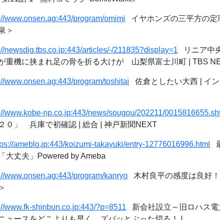
s://www.onsen.ag:443/program/omimi
イヤホンズの三平方の定理
泉＞
://newsdig.tbs.co.jp:443/articles/-/211835?display=1
リニア中央
機に挟まれ足の骨を折る大けが 山梨県富士川町 | TBS NEWS 
://www.onsen.ag:443/program/toshitai
佐倉としたい大西 | イ
s://www.kobe-np.co.jp:443/news/sougou/202211/0015816655.sh
」 兵庫で初確認 | 総合 | 神戸新聞NEXT
tps://ameblo.jp:443/koizumi-takayuki/entry-12776016996.html
最
夫」Powered by Ameba
s://www.onsen.ag:443/program/kanryo
木村良平の感度は良好！ 
＞
://www.fk-shinbun.co.jp:443/?p=8511
新会社設立～旧ロハス電力 |
ニュースをどこよりも早く、ズバッとぶった切る！ |