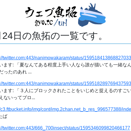
1月24日の魚拓の一覧です。
s://twitter.com:443/nanimowakaram/status/15951841386882703
使っています: 「夏なんてある程度上手い人なら誰が描いても一緒
たのあれ ...
s://twitter.com:443/nanimowakaram/status/15951828976943759
使っています: 「３人にブロックされたことをいじめと捉えるのすご
ないってブロ...
//c3.ftbucket.info/img/cont/img.2chan.net_b_res_996577388/ind
たば
s://twitter.com:443/666_700insect/status/1595346099820466177