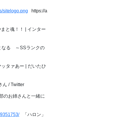
/sitelogo.png
https://a
と魂！！ | インター
なる ～SSランクの
ッタァあー | だいたひ
/ Twitter
部のお姉さんと一緒に
39351753/
「ハロン」