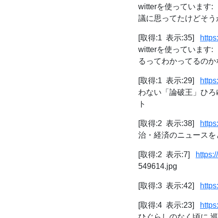
witterを使ってい
議に思ってたけどそうか
[取得:1 表示:35]
http
witterを使ってい
るってわかってるのかな」 
[取得:1 表示:29]
http
わない「論破王」ひろゆ
ト
[取得:2 表示:38]
https
治・経済のニュースを
[取得:2 表示:7]
https:
549614.jpg
[取得:3 表示:42]
https
[取得:4 表示:23]
http
ひぐらしのなく頃に 巡 第1