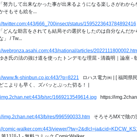
ます: 「努力して出来なかった事が出来るようになる楽しさがわか
そもそも絵を...
s://twitter.com:443/666_700insect/status/1595223643784892416
ます: 「どんな助言をされても結局その選択をしたのは自分なんだ
/ Tw...
s://webronza.asahi.com:443/national/articles/2022111800002.h
き氏の法の抜け道を使ったトンデモな理屈 - 清義明｜論座 -
://www.fk-shinbun.co.jp:443/?p=8221
ロハス電力㈱ | [ 福岡県
どこよりも早く、ズバッとぶった切る！ |
//img.2chan.net:443/b/src/1669213549614.jpg
https://img.2chan
://img.2chan.net:443/b/res/996590033.htm
そろそろMXで陰の実
s://comic-walker.com:443/viewer/?tw=2&dlcl=ja&cid=KDCW_
1話-1 - 無料コミック ComicWalker