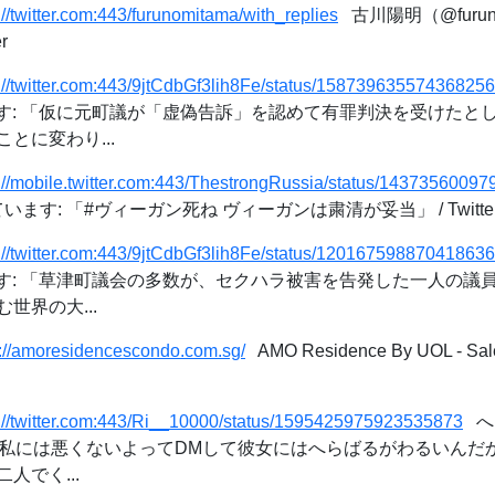
://twitter.com:443/furunomitama/with_replies
古川陽明（@furun
r
s://twitter.com:443/9jtCdbGf3lih8Fe/status/15873963557436825
ています: 「仮に元町議が「虚偽告訴」を認めて有罪判決を受けたと
とに変わり...
s://mobile.twitter.com:443/ThestrongRussia/status/1437356009
っています: 「#ヴィーガン死ね ヴィーガンは粛清が妥当」 / Twitte
s://twitter.com:443/9jtCdbGf3lih8Fe/status/12016759887041863
ています: 「草津町議会の多数が、セクハラ被害を告発した一人の
世界の大...
p://amoresidencescondo.com.sg/
AMO Residence By UOL - Sales
s://twitter.com:443/Ri__10000/status/1595425975923535873
へ
す: 「私には悪くないよってDMして彼女にはへらばるがわるいんだ
人でく...