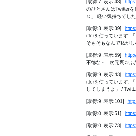
[取得:7 表示:43]
http
のひとさんはTwitt
☺️」 軽い気持ちでした…
[取得:8 表示:39]
http
itterを使っていま
そもそもなんで私がしな
[取得:9 表示:59]
http:
不徳な - 二次元裏＠ふ
[取得:9 表示:43]
http
itterを使っていま
してしまうよ」 / Twitt..
[取得:9 表示:101]
htt
[取得:0 表示:51]
https
[取得:0 表示:73]
https