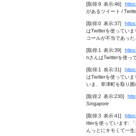
[取得:9 表示:46]
https
があるツイート / Twitte
[取得:0 表示:37]
http
はTwitterを使っ
コールが不当であったこ
[取得:1 表示:39]
http
nさんはTwitterを使
[取得:1 表示:31]
http
はTwitterを使っ
いま、草津町を取り囲む
[取得:2 表示:230]
htt
Singapore
[取得:3 表示:41]
http
itterを使っていま
んっとにキモくて一生二