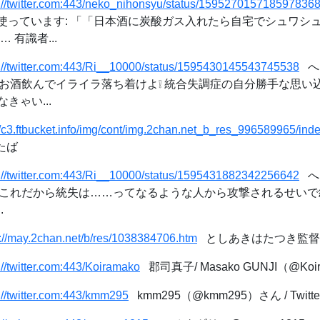
s://twitter.com:443/neko_nihonsyu/status/159527015718597836
erを使っています: 「「日本酒に炭酸ガス入れたら自宅でシュワ
 有識者...
s://twitter.com:443/Ri__10000/status/1595430145543745538
へ
す: 「お酒飲んでイライラ落ち着けよ❕ 統合失調症の自分勝手な思
きゃい...
//c3.ftbucket.info/img/cont/img.2chan.net_b_res_996589965/ind
たば
s://twitter.com:443/Ri__10000/status/1595431882342256642
へ
す: 「これだから統失は……ってなるような人から攻撃されるせい
.
p://may.2chan.net/b/res/1038384706.htm
としあきはたつき監督 
://twitter.com:443/Koiramako
郡司真子/ Masako GUNJI（@Koira
://twitter.com:443/kmm295
kmm295（@kmm295）さん / Twitte