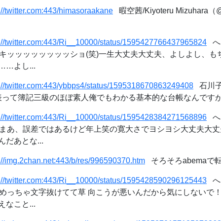
://twitter.com:443/himasoraakane
暇空茜/Kiyoteru Mizuhara（
s://twitter.com:443/Ri__10000/status/1595427766437965824
へ
す: 「キッッッッッッッッショ(笑)一生大丈夫大丈夫、よしよし、
…よし...
s://twitter.com:443/ybbps4/status/1595318670863249408
石川子虎
って簿記三級のほぼ素人俺でもわかる基本的な台帳なんですが」 / T
s://twitter.com:443/Ri__10000/status/1595428384271568896
へ
す: 「まあ、誤差ではあるけど年上笑の寛大さでヨシヨシ大丈夫大
だあとな...
://img.2chan.net:443/b/res/996590370.htm
そろそろabemaで転
s://twitter.com:443/Ri__10000/status/1595428590296125443
へ
す: 「めっちゃ文字抜けてて草 向こうが悪いんだから気にしない
なこと...