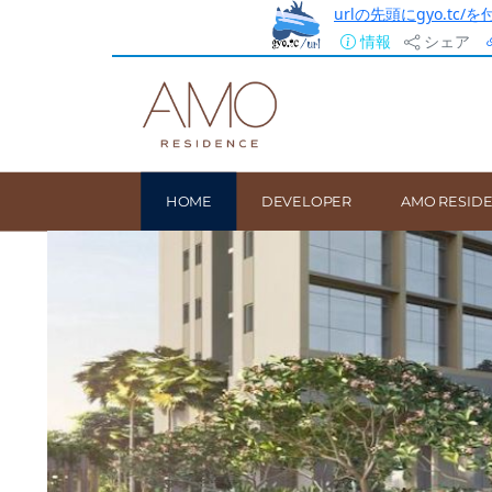
urlの先頭にgyo.tc
情報
シェア