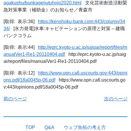
agakushu/bunkageijutuhojo2020.html
文化芸術創造活動緊
急対策事業（補助金）のお知らせ／青森市
[取得: 表示:36]
https://kenshoku-bank.com:443/column/34
34/
[水力発電]水車:キャビテーションの原理と対策 – 建職
バンクコラム
[取得: 表示:44]
http://eprc.kyoto-u.ac.jp/saigai/report/files/m
anualVer1-Re1-20110404.pdf
http://eprc.kyoto-u.ac.jp/saig
ai/report/files/manualVer1-Re1-20110404.pdf
[取得: 表示:12]
https://www.opn.ca6.uscourts.gov:443/opini
ons.pdf/18a0045p-06.pdf
https://www.opn.ca6.uscourts.go
v:443/opinions.pdf/18a0045p-06.pdf
前のページ
次のページ
TOP
Q&A
ウェブ魚拓の考え方