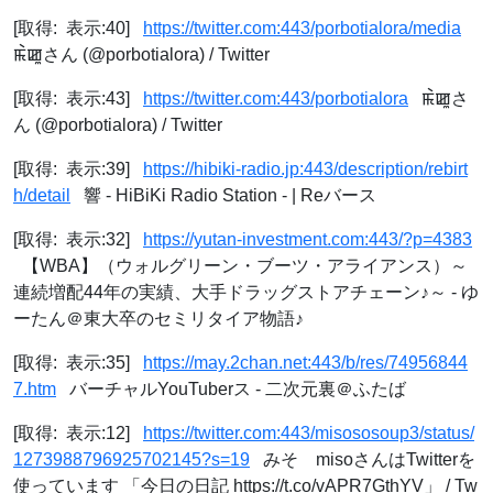
[取得: 表示:40]
https://twitter.com:443/porbotialora/media
ꯃꯥꯀꯨさん (@porbotialora) / Twitter
[取得: 表示:43]
https://twitter.com:443/porbotialora
ꯃꯥꯀꯨさ
ん (@porbotialora) / Twitter
[取得: 表示:39]
https://hibiki-radio.jp:443/description/rebirt
h/detail
響 - HiBiKi Radio Station - | Reバース
[取得: 表示:32]
https://yutan-investment.com:443/?p=4383
【WBA】（ウォルグリーン・ブーツ・アライアンス）～
連続増配44年の実績、大手ドラッグストアチェーン♪～ - ゆ
ーたん＠東大卒のセミリタイア物語♪
[取得: 表示:35]
https://may.2chan.net:443/b/res/74956844
7.htm
バーチャルYouTuberス - 二次元裏＠ふたば
[取得: 表示:12]
https://twitter.com:443/misososoup3/status/
1273988796925702145?s=19
みそ misoさんはTwitterを
使っています 「今日の日記 https://t.co/vAPR7GthYV」 / Tw