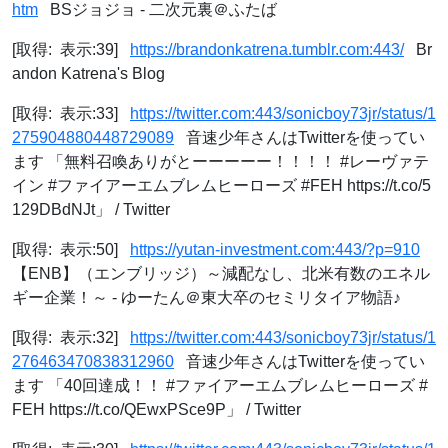
htm
BSジョジョ - 二次元裏＠ふたば
[取得: 表示:39]
https://brandonkatrena.tumblr.com:443/
Br
andon Katrena's Blog
[取得: 表示:33]
https://twitter.com:443/sonicboy73jr/status/1
275904880448729089
音速少年さんはTwitterを使ってい
ます 「無料召喚ありがとーーーーー！！！！ #レーヴァテ
イン #ファイアーエムブレムヒーローズ #FEH https://t.co/5
129DBdNJt」 / Twitter
[取得: 表示:50]
https://yutan-investment.com:443/?p=910
【ENB】（エンブリッジ）～減配なし、北米有数のエネル
ギー企業！～ - ゆーたん＠東大卒のセミリタイア物語♪
[取得: 表示:32]
https://twitter.com:443/sonicboy73jr/status/1
276463470838312960
音速少年さんはTwitterを使ってい
ます 「40回達成！！ #ファイアーエムブレムヒーローズ #
FEH https://t.co/QEwxPSce9P」 / Twitter