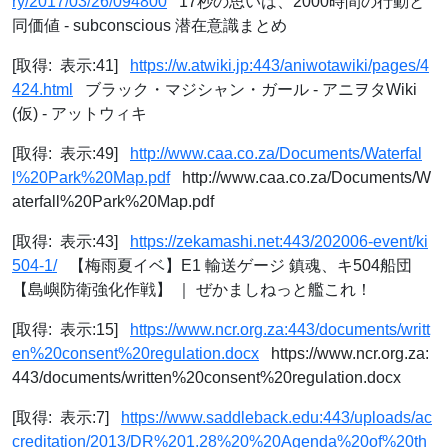
ry/2017/03/26/094800
17秒の思いは、2000時間の行動と
同価値 - subconscious 潜在意識まとめ
[取得: 表示:41]
https://w.atwiki.jp:443/aniwotawiki/pages/4
424.html
ブラック・マジシャン・ガール - アニヲタWiki
(仮) - アットウィキ
[取得: 表示:49]
http://www.caa.co.za/Documents/Waterfal
l%20Park%20Map.pdf
http://www.caa.co.za/Documents/W
aterfall%20Park%20Map.pdf
[取得: 表示:43]
https://zekamashi.net:443/202006-event/ki
504-1/
【梅雨夏イベ】E1 輸送ゲージ 鎮魂、キ504船団
【島嶼防衛強化作戦】 ｜ ぜかましねっと艦これ！
[取得: 表示:15]
https://www.ncr.org.za:443/documents/writt
en%20consent%20regulation.docx
https://www.ncr.org.za:
443/documents/written%20consent%20regulation.docx
[取得: 表示:7]
https://www.saddleback.edu:443/uploads/ac
creditation/2013/DR%201.28%20%20Agenda%20of%20th