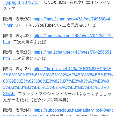
=grp&gid=2379715
TONO&LIMS - 石丸文行堂オンライン
ストア
[取得: 表示:38]
https://may.2chan.net:443/b/res/74956844
7.htm
バーチャルYouTuberス - 二次元裏＠ふたば
[取得: 表示:32]
https://img.2chan.net:443/b/res/704253172.
htm
二次元裏＠ふたば
[取得: 表示:33]
https://img.2chan.net:443/b/res/704256651.
htm
二次元裏＠ふたば
[取得: 表示:27]
https://dic.pixiv.net:443/a/%E3%83%96%E
3%83%A9%E3%83%83%E3%82%AF%E3%83%BB%E3%
83%9E%E3%82%B8%E3%82%B7%E3%83%A3%E3%8
3%B3%E3%83%BB%E3%82%AC%E3%83%BC%E3%8
3%AB
ブラック・マジシャン・ガール (ぶらっくまじしゃ
んがーる)とは【ピクシブ百科事典】
[取得: 表示:44]
https://subconscious.hatenadiary.jp:443/ent