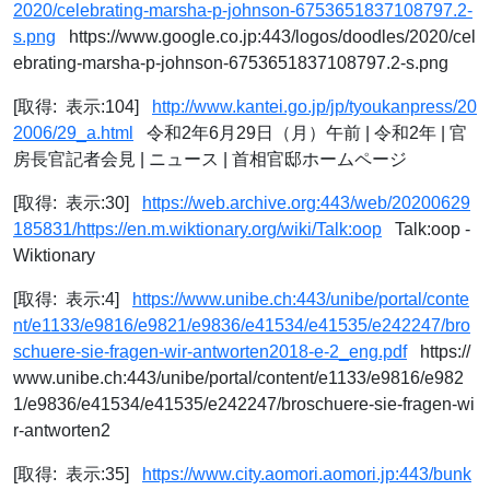
2020/celebrating-marsha-p-johnson-6753651837108797.2-
s.png
https://www.google.co.jp:443/logos/doodles/2020/cel
ebrating-marsha-p-johnson-6753651837108797.2-s.png
[取得: 表示:104]
http://www.kantei.go.jp/jp/tyoukanpress/20
2006/29_a.html
令和2年6月29日（月）午前 | 令和2年 | 官
房長官記者会見 | ニュース | 首相官邸ホームページ
[取得: 表示:30]
https://web.archive.org:443/web/20200629
185831/https://en.m.wiktionary.org/wiki/Talk:oop
Talk:oop -
Wiktionary
[取得: 表示:4]
https://www.unibe.ch:443/unibe/portal/conte
nt/e1133/e9816/e9821/e9836/e41534/e41535/e242247/bro
schuere-sie-fragen-wir-antworten2018-e-2_eng.pdf
https://
www.unibe.ch:443/unibe/portal/content/e1133/e9816/e982
1/e9836/e41534/e41535/e242247/broschuere-sie-fragen-wi
r-antworten2
[取得: 表示:35]
https://www.city.aomori.aomori.jp:443/bunk