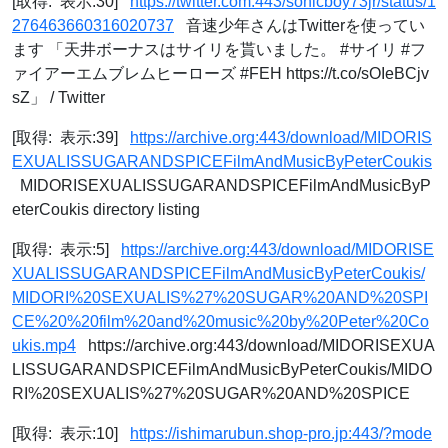
[取得: 表示:30]
https://twitter.com:443/sonicboy73jr/status/1
276463660316020737
音速少年さんはTwitterを使ってい
ます 「天井ボーナスはサイリを貰いました。 #サイリ #フ
ァイアーエムブレムヒーローズ #FEH https://t.co/sOIeBCjv
sZ」 / Twitter
[取得: 表示:39]
https://archive.org:443/download/MIDORIS
EXUALISSUGARANDSPICEFilmAndMusicByPeterCoukis
MIDORISEXUALISSUGARANDSPICEFilmAndMusicByP
eterCoukis directory listing
[取得: 表示:5]
https://archive.org:443/download/MIDORISE
XUALISSUGARANDSPICEFilmAndMusicByPeterCoukis/
MIDORI%20SEXUALIS%27%20SUGAR%20AND%20SPI
CE%20%20film%20and%20music%20by%20Peter%20Co
ukis.mp4
https://archive.org:443/download/MIDORISEXUA
LISSUGARANDSPICEFilmAndMusicByPeterCoukis/MIDO
RI%20SEXUALIS%27%20SUGAR%20AND%20SPICE
[取得: 表示:10]
https://ishimarubun.shop-pro.jp:443/?mode