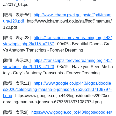
a/2017_01.pdf
[取得: 表示:56]
http://www.icharm.pwri.go.jp/staff/pdf/imam
ura/120.pdf
http://www.icharm.pwri.go.jp/staff/pdf/imamura/
120.pdf
[取得: 表示:28]
https://transcripts.foreverdreaming.org:443/
viewtopic.php?f=11&t=7137
09x05 - Beautiful Doom - Gre
y's Anatomy Transcripts - Forever Dreaming
[取得: 表示:26]
https://transcripts.foreverdreaming.org:443/
viewtopic.php?f=11&t=7123
08x15 - Have you Seen Me La
tely - Grey's Anatomy Transcripts - Forever Dreaming
[取得: 表示:11]
https://www.google.co.jp:443/logos/doodle
s/2020/celebrating-marsha-p-johnson-6753651837108797-
l.png
https://www.google.co.jp:443/logos/doodles/2020/cel
ebrating-marsha-p-johnson-6753651837108797-l.png
[取得: 表示:9]
https://www.google.co.jp:443/logos/doodles/