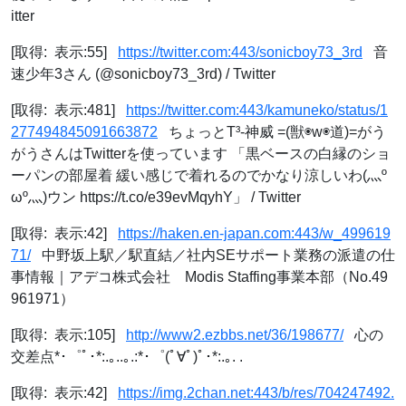
itter
[取得: 表示:55]
https://twitter.com:443/sonicboy73_3rd
音
速少年3さん (@sonicboy73_3rd) / Twitter
[取得: 表示:481]
https://twitter.com:443/kamuneko/status/1
277494845091663872
ちょっとT³-神威 =(獣◉w◉道)=がう
がうさんはTwitterを使っています 「黒ベースの白縁のショ
ーパンの部屋着 緩い感じで着れるのでかなり涼しいわ(灬º
ωº灬)ウン https://t.co/e39evMqyhY」 / Twitter
[取得: 表示:42]
https://haken.en-japan.com:443/w_499619
71/
中野坂上駅／駅直結／社内SEサポート業務の派遣の仕
事情報｜アデコ株式会社 Modis Staffing事業本部（No.49
961971）
[取得: 表示:105]
http://www2.ezbbs.net/36/198677/
心の
交差点*･゜ﾟ･*:.｡..｡.:*･゜(ﾟ∀ﾟ)ﾟ･*:.｡. .
[取得: 表示:42]
https://img.2chan.net:443/b/res/704247492.