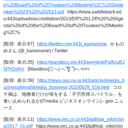
e%20Board%20of%20Trustees%20Meeting%2C%20Septe
mber%2023%20%202013.pdf
https://www.saddleback.ed
u:443/uploads/accreditation/2013/DR%201.28%20%20Age
nda%20of%20the%20Board%20of%20Trustees%20Meetin
g%2C%
[取得: 表示:87]
https://twitter.com:443/_kamonome
かもの
めさん (@_kamonome) / Twitter
[取得: 表示:35]
https://wandbox.org:443/permlink/Fg9UuBJ
5PH2vfrjV
[Wandbox]三へ( へ՞ਊ ՞)へ ﾊｯﾊｯ
[取得: 表示:39]
https://news.goo.ne.jp:443/article/itmedia_b
usiness/trend/itmedia_business-20200629_019.html
コロ
ナ禍は、地権者だけが得をする「不労所得スパイラル」を
食い止められるか(ITmedia ビジネスオンライン) - goo ニュ
ース
[取得: 表示:11]
https://www.irric.co.jp:443/pdf/risk_info/chin
a/2017_01.pdf
https://www.irric.co.jp:443/pdf/risk_info/chin