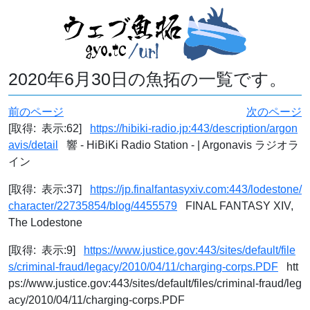
2020年6月30日の魚拓の一覧です。
前のページ
次のページ
[取得: 表示:62]
https://hibiki-radio.jp:443/description/argon
avis/detail
響 - HiBiKi Radio Station - | Argonavis ラジオラ
イン
[取得: 表示:37]
https://jp.finalfantasyxiv.com:443/lodestone/
character/22735854/blog/4455579
FINAL FANTASY XIV,
The Lodestone
[取得: 表示:9]
https://www.justice.gov:443/sites/default/file
s/criminal-fraud/legacy/2010/04/11/charging-corps.PDF
htt
ps://www.justice.gov:443/sites/default/files/criminal-fraud/leg
acy/2010/04/11/charging-corps.PDF