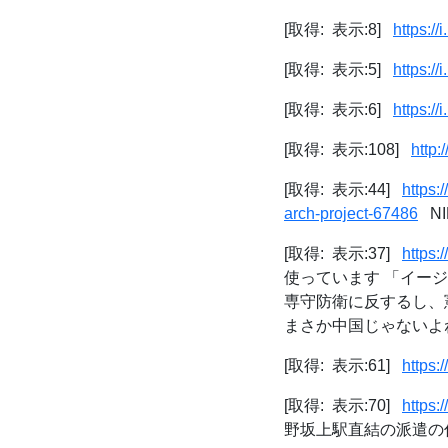
[取得: 表示:8]
https:/
[取得: 表示:5]
https:/
[取得: 表示:6]
https:/
[取得: 表示:108]
http:
[取得: 表示:44]
https:
arch-project-67486
NIH
[取得: 表示:37]
https:
使っています 「イー
専守防衛に反するし、
まさか中国じゃないよ
[取得: 表示:61]
https:
[取得: 表示:70]
https
野坂上駅直結の派遣の仕