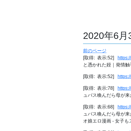
2020年6
前のページ
[取得: 表示:52]
https:
と憑かれた姪｜発情触
[取得: 表示:52]
https:
[取得: 表示:78]
https:
ュバス喚んだら母が来た
[取得: 表示:68]
https:
ュバス喚んだら母が来
オ娘エロ漫画 - 女子