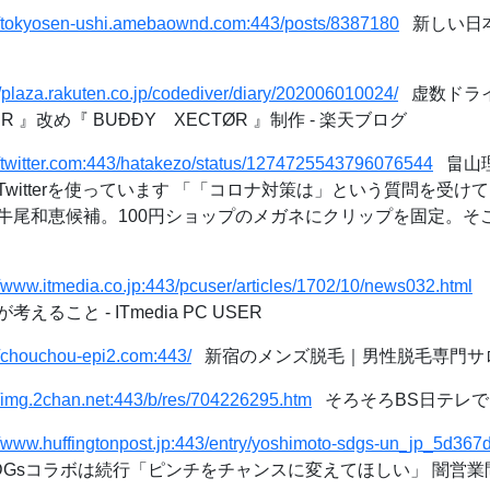
://tokyosen-ushi.amebaownd.com:443/posts/8387180
新しい日本
//plaza.rakuten.co.jp/codediver/diary/202006010024/
虚数ドラ
VER 』改め『 BUÐÐY XECTØR 』制作 - 楽天ブログ
//twitter.com:443/hatakezo/status/1274725543796076544
畠山理
witterを使っています 「「コロナ対策は」という質問を受け
牛尾和恵候補。100円ショップのメガネにクリップを固定。そこ
//www.itmedia.co.jp:443/pcuser/articles/1702/10/news032.html
ること - ITmedia PC USER
//chouchou-epi2.com:443/
新宿のメンズ脱毛｜男性脱毛専門サロン ME
//img.2chan.net:443/b/res/704226295.htm
そろそろBS日テレで 
//www.huffingtonpost.jp:443/entry/yoshimoto-sdgs-un_jp_5d3
Gsコラボは続行「ピンチをチャンスに変えてほしい」 闇営業問