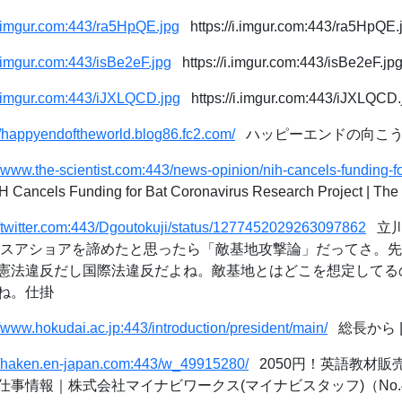
/i.imgur.com:443/ra5HpQE.jpg
https://i.imgur.com:443/ra5HpQE.
/i.imgur.com:443/isBe2eF.jpg
https://i.imgur.com:443/isBe2eF.jp
/i.imgur.com:443/iJXLQCD.jpg
https://i.imgur.com:443/iJXLQCD.
//happyendoftheworld.blog86.fc2.com/
ハッピーエンドの向こ
//www.the-scientist.com:443/news-opinion/nih-cancels-funding-f
 Cancels Funding for Bat Coronavirus Research Project | The
//twitter.com:443/Dgoutokuji/status/1277452029263097862
立川談
ジスアショアを諦めたと思ったら「敵基地攻撃論」だってさ。
憲法違反だし国際法違反だよね。敵基地とはどこを想定してる
ね。仕掛
//www.hokudai.ac.jp:443/introduction/president/main/
総長から |
://haken.en-japan.com:443/w_49915280/
2050円！英語教材販
事情報｜株式会社マイナビワークス(マイナビスタッフ)（No.49