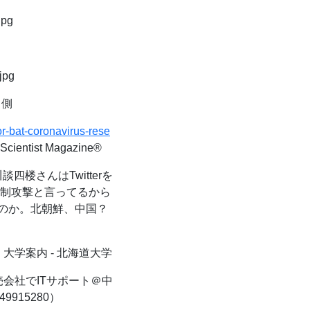
jpg
g
jpg
う側
or-bat-coronavirus-rese
 Scientist Magazine®
四楼さんはTwitterを
先制攻撃と言ってるから
のか。北朝鮮、中国？
 大学案内 - 北海道大学
売会社でITサポート＠中
915280）