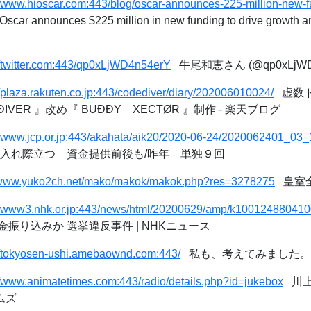
//www.hioscar.com:443/blog/oscar-announces-225-million-new-
scar announces $225 million in new funding to drive growth an
//twitter.com:443/qp0xLjWD4n54erY
牛尾和恵さん (@qp0xLjWD4n54
//plaza.rakuten.co.jp:443/codediver/diary/202006010024/
虚数
ÐIVER 』改め『 BUÐÐY XECTØR 』制作 - 楽天ブログ
//www.jcp.or.jp:443/akahata/aik20/2020-06-24/2020062401_03_
肩入れ際立つ 資金提供前後も/昨年 単独９回
//www.yuko2ch.net/mako/makok/makok.php?res=3278275
皇室全
://www3.nhk.or.jp:443/news/html/20200629/amp/k100124880410
振り込みか 選挙違反事件 | NHKニュース
//tokyosen-ushi.amebaownd.com:443/
私も、考えてみました。
//www.animatetimes.com:443/radio/details.php?id=jukebox
川上千
ムズ