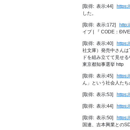
[取得: 表示:44]
https
した。
[取得: 表示:172]
http:
イブ | 『 CODE：ÐI
[取得: 表示:40]
https:
社文庫）発売中さんはT
ドを組み立てて見せる
東京都知事選挙 http
[取得: 表示:45]
https:
ん」という社会人たちが考え
[取得: 表示:53]
https:
[取得: 表示:44]
https:
[取得: 表示:50]
https:
国連、吉本興業とのSD