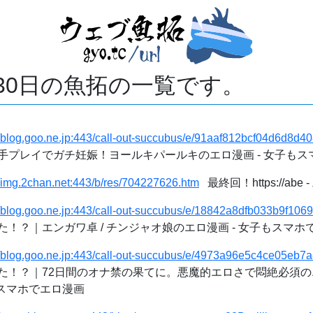
月30日の魚拓の一覧です。
//blog.goo.ne.jp:443/call-out-succubus/e/91aaf812bcf04d6d8d4
手プレイでガチ妊娠！ヨールキパールキのエロ漫画 - 女子もス
//img.2chan.net:443/b/res/704227626.htm
最終回！https://ab
//blog.goo.ne.jp:443/call-out-succubus/e/18842a8dfb033b9f1
！？｜エンガワ卓 / チンジャオ娘のエロ漫画 - 女子もスマホ
//blog.goo.ne.jp:443/call-out-succubus/e/4973a96e5c4ce05eb
た！？｜72日間のオナ禁の果てに。悪魔的エロさで悶絶必須のエ
もスマホでエロ漫画