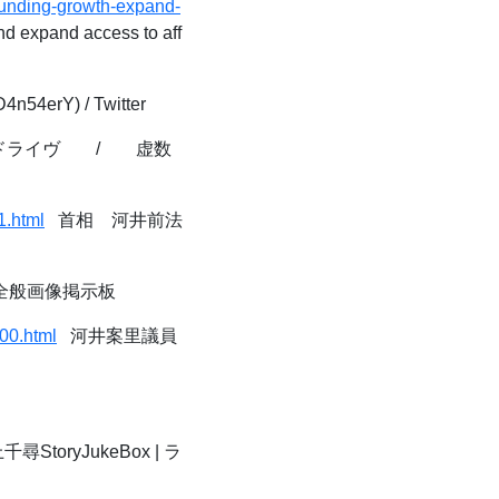
funding-growth-expand-
d expand access to aff
erY) / Twitter
ドライヴ / 虚数
1.html
首相 河井前法
般画像掲示板
00.html
河井案里議員
尋StoryJukeBox | ラ