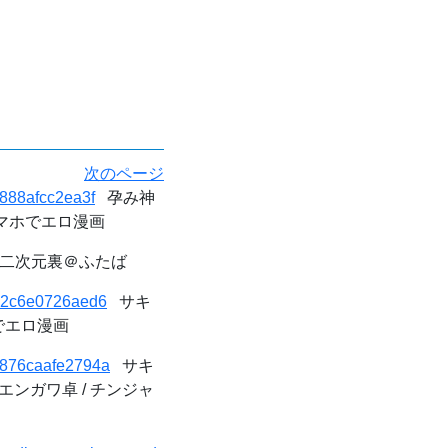
次のページ
0888afcc2ea3f
孕み神
マホでエロ漫画
e - 二次元裏＠ふたば
0692c6e0726aed6
サキ
でエロ漫画
7a876caafe2794a
サキ
ンガワ卓 / チンジャ