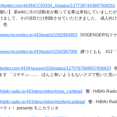
s://twitter.com:443/NCC93334_A/status/1277397443697508352
願い】 某wikiに今の活動名が載ってる事は承知していました
けまして、その項目だけ削除させていただきました。 成人向
。色
//www.nicovideo.jp:443/watch/1592964903
DOGENGERS(ドゲ
//www.nicovideo.jp:443/watch/1592967006
継つぐもも #12「決
//twitter.com:443/Haraguro326/status/1275767609057656833
牧
っています 「コヤテン……、ほんと救いようもないクズで乾いた笑い
//hibiki-radio.jp:443/description/imas_cg/detail
響 - HiBiKi Radi
//hibiki-radio.jp:443/description/morfonica/detail
響 - HiBiKi Radi
ィ！ presents モニカラジオ