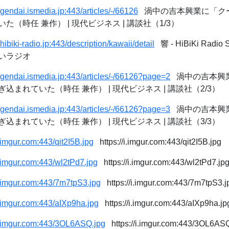
//gendai.ismedia.jp:443/articles/-/66126
渦中の吉本興業に「ク
（時任 兼作） | 現代ビジネス | 講談社（1/3）
/hibiki-radio.jp:443/description/kawaii/detail
響 - HiBiKi Radio
いラジオ
//gendai.ismedia.jp:443/articles/-/66126?page=2
渦中の吉本興
まれていた（時任 兼作） | 現代ビジネス | 講談社（2/3）
//gendai.ismedia.jp:443/articles/-/66126?page=3
渦中の吉本興
まれていた（時任 兼作） | 現代ビジネス | 講談社（3/3）
i.imgur.com:443/qit2I5B.jpg
https://i.imgur.com:443/qit2I5B.jpg
/i.imgur.com:443/wl2tPd7.jpg
https://i.imgur.com:443/wl2tPd7.jp
/i.imgur.com:443/7m7tpS3.jpg
https://i.imgur.com:443/7m7tpS3.j
/i.imgur.com:443/aIXp9ha.jpg
https://i.imgur.com:443/aIXp9ha.jp
/i.imgur.com:443/3OL6ASQ.jpg
https://i.imgur.com:443/3OL6ASQ