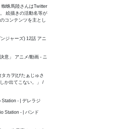
蜘蛛馬陸さんはTwitter
が。 絵描きの活動名等が
けのコンテンツを主とし
ンジャーズ) 12話 アニ
意」 アニメ/動画 - ニ
タカヲ|びたぁじゅさ
しか出てこない。」 /
o Station - | デレラジ
o Station - | バンド