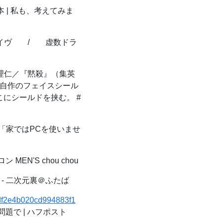
 | 私も、考えてみま
イヴ / 虚数ドラ
仁／『黙殺』（集英
て自作のフェイスシール
にシールドを挟む。 #
「家ではPCを使いませ
N'S chou chou
- 二次元裏＠ふたば
67df2e4b020cd994883f1
題で | ハフポスト