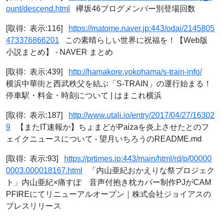
ount/descend.html
欅坂46ブログメンバー別登場回数
[取得: 表示:116]
https://matome.naver.jp:443/odai/2145805
473376866201
この素晴らしい世界に祝福を！【Web版
小説まとめ】 - NAVER まとめ
[取得: 表示:439]
http://hamakore.yokohama/s-train-info/
横浜中華街と西武秩父を結ぶ「S-TRAIN」の運行始まる！
停車駅・料金・時刻について | はまこれ横浜
[取得: 表示:187]
http://www.utali.io/entry/2017/04/27/16302
9
【またIT速報か】ちょまどがPaizaを炎上させたとのフ
ェイクニュースについて - 望月いちろうのREADME.md
[取得: 表示:93]
https://prtimes.jp:443/main/html/rd/p/00000
0003.000018167.html
「内山亜紀おかえりな祭プロジェク
ト」内山亜紀×痛すぽ 音声付抱き枕カバー制作PJがCAM
PFIREにてリニューアルオープン｜株式会社ジョイアスの
プレスリリース