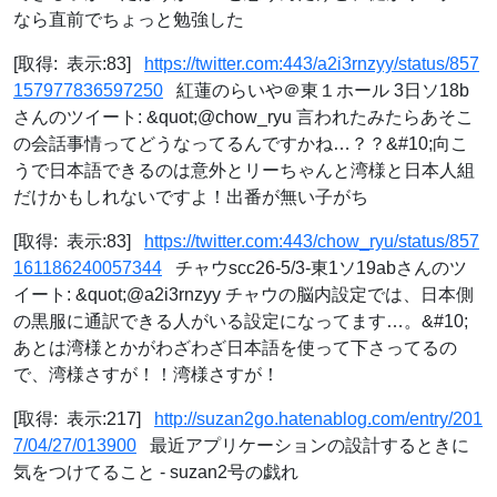
なら直前でちょっと勉強した
[取得: 表示:83]
https://twitter.com:443/a2i3rnzyy/status/857
157977836597250
紅蓮のらいや＠東１ホール 3日ソ18b
さんのツイート: &quot;@chow_ryu 言われたみたらあそこ
の会話事情ってどうなってるんですかね…？？&#10;向こ
うで日本語できるのは意外とリーちゃんと湾様と日本人組
だけかもしれないですよ！出番が無い子がち
[取得: 表示:83]
https://twitter.com:443/chow_ryu/status/857
161186240057344
チャウscc26-5/3-東1ソ19abさんのツ
イート: &quot;@a2i3rnzyy チャウの脳内設定では、日本側
の黒服に通訳できる人がいる設定になってます…。&#10;
あとは湾様とかがわざわざ日本語を使って下さってるの
で、湾様さすが！！湾様さすが！
[取得: 表示:217]
http://suzan2go.hatenablog.com/entry/201
7/04/27/013900
最近アプリケーションの設計するときに
気をつけてること - suzan2号の戯れ