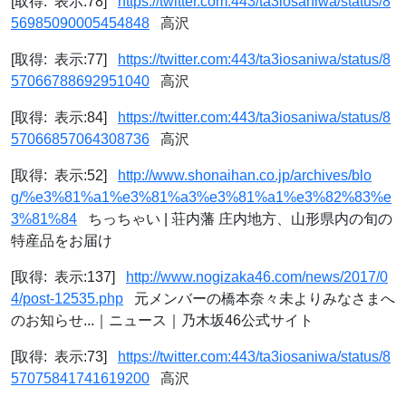
[取得: 表示:78]
https://twitter.com:443/ta3iosaniwa/status/8
56985090005454848
高沢
[取得: 表示:77]
https://twitter.com:443/ta3iosaniwa/status/8
57066788692951040
高沢
[取得: 表示:84]
https://twitter.com:443/ta3iosaniwa/status/8
57066857064308736
高沢
[取得: 表示:52]
http://www.shonaihan.co.jp/archives/blo
g/%e3%81%a1%e3%81%a3%e3%81%a1%e3%82%83%e
3%81%84
ちっちゃい | 荘内藩 庄内地方、山形県内の旬の
特産品をお届け
[取得: 表示:137]
http://www.nogizaka46.com/news/2017/0
4/post-12535.php
元メンバーの橋本奈々未よりみなさまへ
のお知らせ...｜ニュース｜乃木坂46公式サイト
[取得: 表示:73]
https://twitter.com:443/ta3iosaniwa/status/8
57075841741619200
高沢