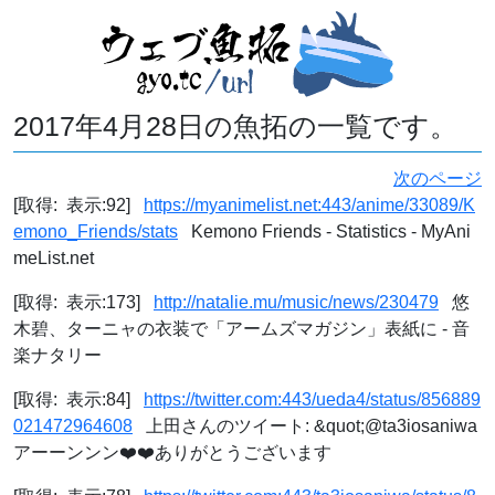
2017年4月28日の魚拓の一覧です。
次のページ
[取得: 表示:92]
https://myanimelist.net:443/anime/33089/K
emono_Friends/stats
Kemono Friends - Statistics - MyAni
meList.net
[取得: 表示:173]
http://natalie.mu/music/news/230479
悠
木碧、ターニャの衣装で「アームズマガジン」表紙に - 音
楽ナタリー
[取得: 表示:84]
https://twitter.com:443/ueda4/status/856889
021472964608
上田さんのツイート: &quot;@ta3iosaniwa
アーーンンン❤️❤️ありがとうございます