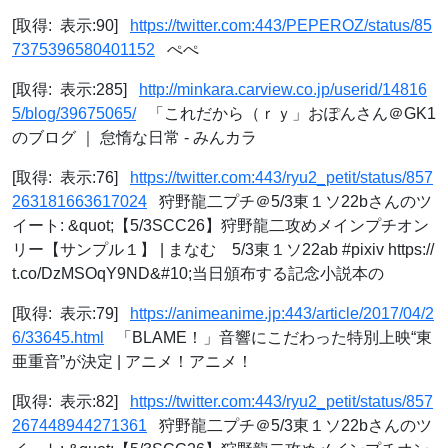
[取得: 表示:90]
https://twitter.com:443/PEPEROZ/status/85
7375396580401152
ぺぺ
[取得: 表示:285]
http://minkara.carview.co.jp/userid/14816
5/blog/39675065/
「これだから（ｒｙ」おぽんさん＠GK1
のブログ ｜ 怠惰な日常 - みんカラ
[取得: 表示:76]
https://twitter.com:443/ryu2_petit/status/857
263181663617024
狩野龍二プチ＠5/3東１ソ22bさんのツ
イート: &quot;【5/3SCC26】狩野龍二攻めメインプチオン
リー【サンプル１】 | まなむ 5/3東１ソ22ab #pixiv https://
t.co/DzMSOqY9ND&#10;当日頒布する記念小説本の
[取得: 表示:79]
https://animeanime.jp:443/article/2017/04/2
6/33645.html
「BLAME！」音響にこだわった特別上映“東
亜重音”が決定 | アニメ！アニメ！
[取得: 表示:82]
https://twitter.com:443/ryu2_petit/status/857
267448944271361
狩野龍二プチ＠5/3東１ソ22bさんのツ