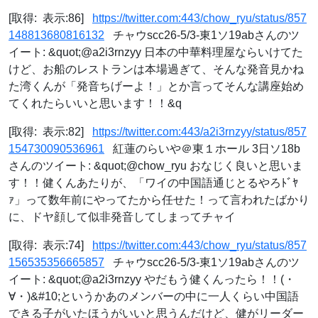
[取得: 表示:86]
https://twitter.com:443/chow_ryu/status/857
148813680816132
チャウscc26-5/3-東1ソ19abさんのツ
イート: &quot;@a2i3rnzyy 日本の中華料理屋ならいけてた
けど、お船のレストランは本場過ぎて、そんな発音見かね
た湾くんが「発音ちげーよ！」とか言ってそんな講座始め
てくれたらいいと思います！！&q
[取得: 表示:82]
https://twitter.com:443/a2i3rnzyy/status/857
154730090536961
紅蓮のらいや＠東１ホール 3日ソ18b
さんのツイート: &quot;@chow_ryu おなじく良いと思いま
す！！健くんあたりが、「ワイの中国語通じとるやろﾄﾞﾔ
ｧ」って数年前にやってたから任せた！って言われたばかり
に、ドヤ顔して似非発音してしまってチャイ
[取得: 表示:74]
https://twitter.com:443/chow_ryu/status/857
156535356665857
チャウscc26-5/3-東1ソ19abさんのツ
イート: &quot;@a2i3rnzyy やだもう健くんったら！！(・
∀・)&#10;というかあのメンバーの中に一人くらい中国語
できる子がいたほうがいいと思うんだけど、健がリーダー