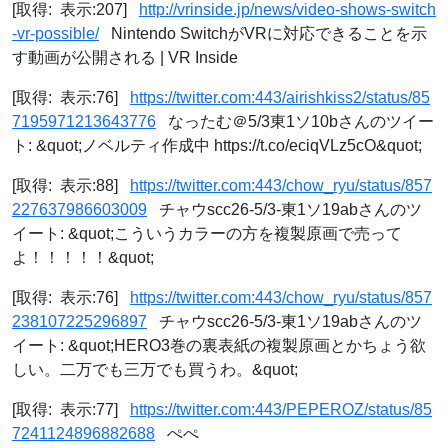
[取得: 表示:207]
http://vrinside.jp/news/video-shows-switch
-vr-possible/
Nintendo SwitchがVRに対応できることを示
す動画が公開される | VR Inside
[取得: 表示:76]
https://twitter.com:443/airishkiss2/status/85
7195971213643776
なったむ＠5/3東1ソ10bさんのツイー
ト: &quot;ノベルティ作成中 https://t.co/eciqVLz5cO&quot;
[取得: 表示:88]
https://twitter.com:443/chow_ryu/status/857
227637986603009
チャウscc26-5/3-東1ソ19abさんのツ
イート: &quot;こういうカラーの方を複製原画で売って
よ！！！！！&quot;
[取得: 表示:76]
https://twitter.com:443/chow_ryu/status/857
238107225296897
チャウscc26-5/3-東1ソ19abさんのツ
イート: &quot;HERO3巻の裏表紙の複製原画とかちょう欲
しい。二万でも三万でも買うわ。&quot;
[取得: 表示:77]
https://twitter.com:443/PEPEROZ/status/85
7241124896882688
ぺぺ