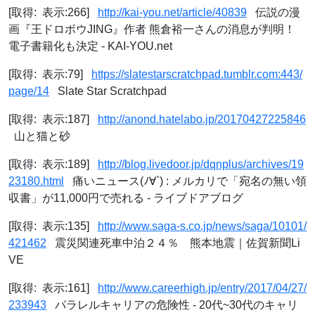
[取得: 表示:266]
http://kai-you.net/article/40839
伝説の漫
画『王ドロボウJING』作者 熊倉裕一さんの消息が判明！
電子書籍化も決定 - KAI-YOU.net
[取得: 表示:79]
https://slatestarscratchpad.tumblr.com:443/
page/14
Slate Star Scratchpad
[取得: 表示:187]
http://anond.hatelabo.jp/20170427225846
山と猫と砂
[取得: 表示:189]
http://blog.livedoor.jp/dqnplus/archives/19
23180.html
痛いニュース(ﾉ∀`) : メルカリで「宛名の無い領
収書」が11,000円で売れる - ライブドアブログ
[取得: 表示:135]
http://www.saga-s.co.jp/news/saga/10101/
421462
震災関連死車中泊２４％ 熊本地震｜佐賀新聞Li
VE
[取得: 表示:161]
http://www.careerhigh.jp/entry/2017/04/27/
233943
パラレルキャリアの危険性 - 20代~30代のキャリ