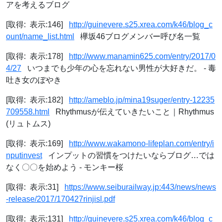
アを考えるブログ
[取得: 表示:146]
http://guinevere.s25.xrea.com/k46/blog_c
ount/name_list.html
欅坂46ブログメンバー呼び名一覧
[取得: 表示:178]
http://www.manamin625.com/entry/2017/0
4/27
いつまでも少年の心を忘れない男性が大好きだ。 - 毒
吐き女のぼやき
[取得: 表示:182]
http://ameblo.jp/mina19suger/entry-12235
709558.html
Rhythmusが伝えていきたいこと｜Rhythmus
(リュトムス)
[取得: 表示:169]
http://www.wakamono-lifeplan.com/entry/i
nputinvest
インプットの習慣をつけたいならブログ…では
なく〇〇を始めよう - モンキー桜
[取得: 表示:31]
https://www.seiburailway.jp:443/news/news
-release/2017/170427rinjisl.pdf
[取得: 表示:131]
http://guinevere.s25.xrea.com/k46/blog_c