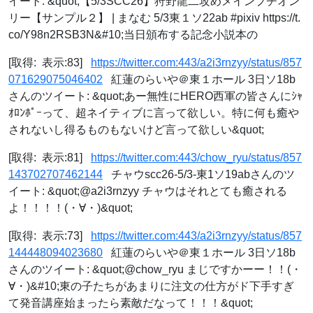
イート: &quot;【5/3SCC26】狩野龍二攻めメインプチオン
リー【サンプル２】 | まなむ 5/3東１ソ22ab #pixiv https://t.
co/Y98n2RSB3N&#10;当日頒布する記念小説本の
[取得: 表示:83]
https://twitter.com:443/a2i3rnzyy/status/857
071629075046402
紅蓮のらいや＠東１ホール 3日ソ18b
さんのツイート: &quot;あー無性にHERO西軍の皆さんにｼｬ
ｵﾛﾝﾎﾟｰって、超ネイティブに言って欲しい。特に何も癒や
されないし得るものもないけど言って欲しい&quot;
[取得: 表示:81]
https://twitter.com:443/chow_ryu/status/857
143702707462144
チャウscc26-5/3-東1ソ19abさんのツ
イート: &quot;@a2i3rnzyy チャウはそれとても癒される
よ！！！！(・∀・)&quot;
[取得: 表示:73]
https://twitter.com:443/a2i3rnzyy/status/857
144448094023680
紅蓮のらいや＠東１ホール 3日ソ18b
さんのツイート: &quot;@chow_ryu まじですかーー！！(・
∀・)&#10;東の子たちがあまりに注文の仕方がド下手すぎ
て発音講座始まったら素敵だなって！！！&quot;