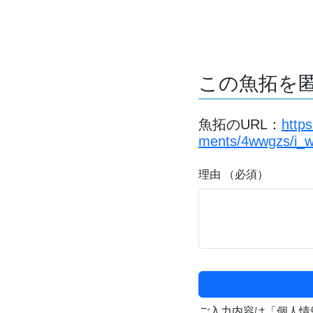
この魚拓を
魚拓のURL：
http
ments/4wwgzs/i_w
理由 （必須）
ご入力内容は「個人情