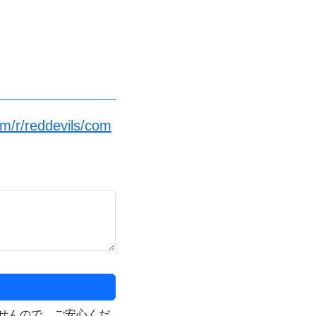
m/r/reddevils/com
せんので、ご安心くだ