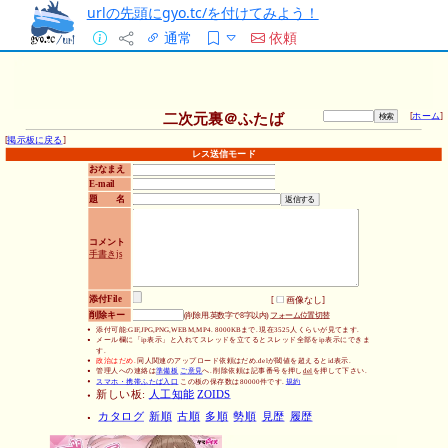
urlの先頭にgyo.tc/を付けてみよう！
通常
依頼