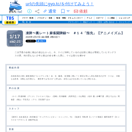
urlの先頭にgyo.tc/を付けてみよう！
通常
依頼