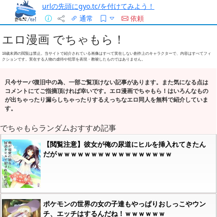
urlの先頭にgyo.tc/を付けてみよう！
通常
依頼