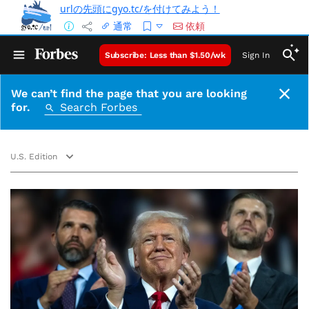
urlの先頭にgyo.tc/を付けてみよう！
通常
依頼