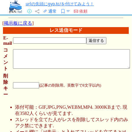
urlの先頭にgyo.tc/を付けてみよう！
通常
依頼