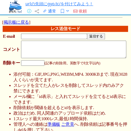
urlの先頭にgyo.tc/を付けてみよう！
通常
依頼