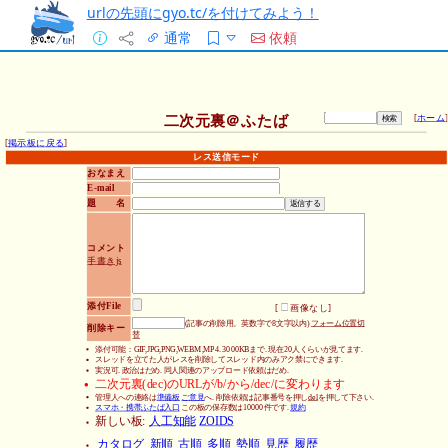
urlの先頭にgyo.tc/を付けてみよう！
通常
依頼