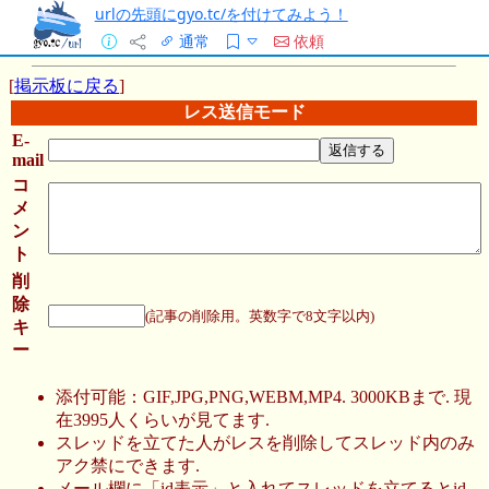
urlの先頭にgyo.tc/を付けてみよう！
通常
依頼