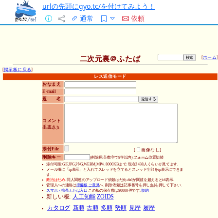
urlの先頭にgyo.tc/を付けてみよう！
通常
依頼