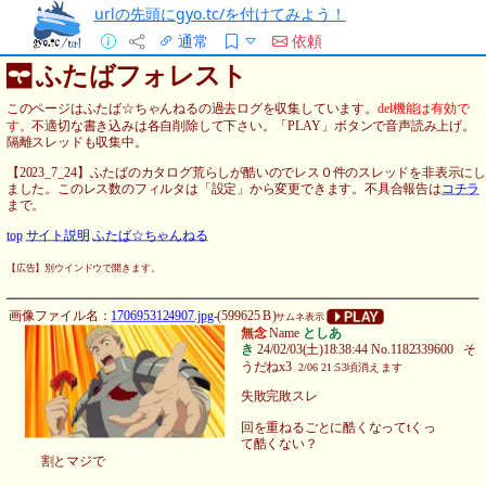
urlの先頭にgyo.tc/を付けてみよう！
通常
依頼