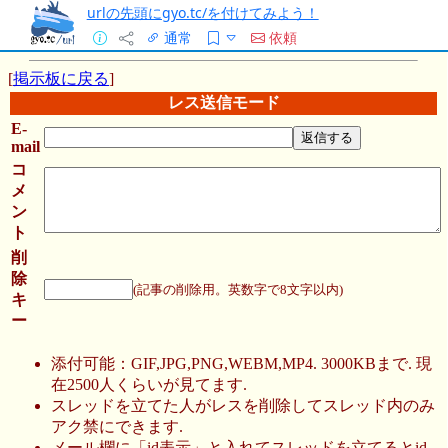
urlの先頭にgyo.tc/を付けてみよう！
通常
依頼