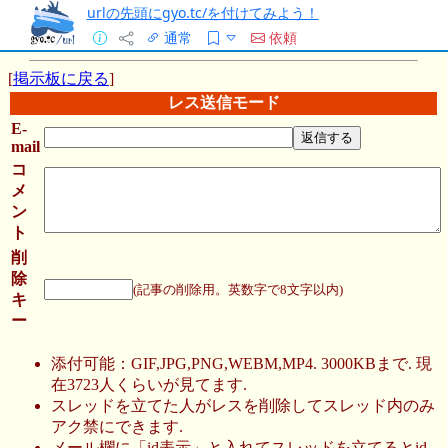
urlの先頭にgyo.tc/を付けてみよう！
通常
依頼