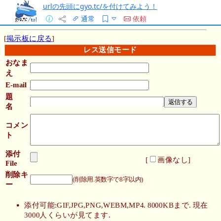
urlの先頭にgyo.tc/を付けてみよう！
通常
依頼