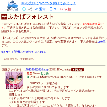
urlの先頭にgyo.tc/を付けてみよう！
通常
依頼