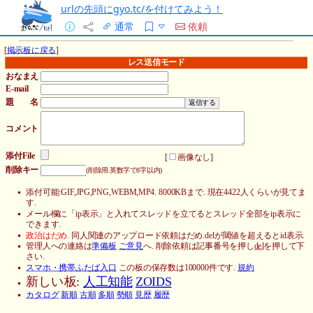
urlの先頭にgyo.tc/を付けてみよう！
通常
依頼