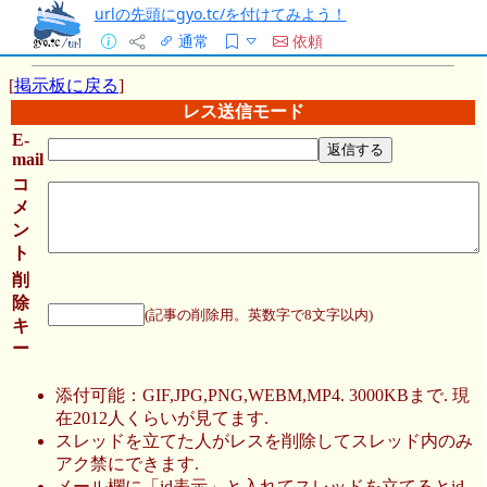
urlの先頭にgyo.tc/を付けてみよう！
通常
依頼