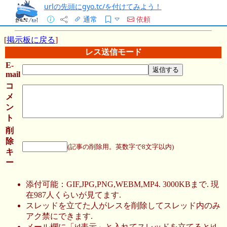
urlの先頭にgyo.tc/を付けてみよう！
通常
依頼