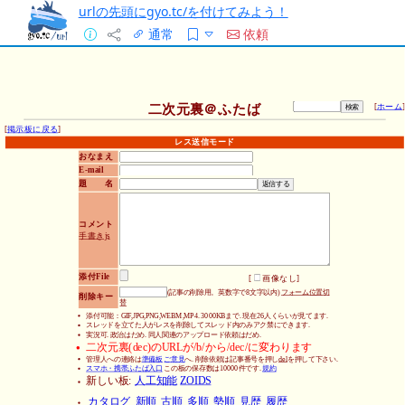
urlの先頭にgyo.tc/を付けてみよう！
通常
依頼