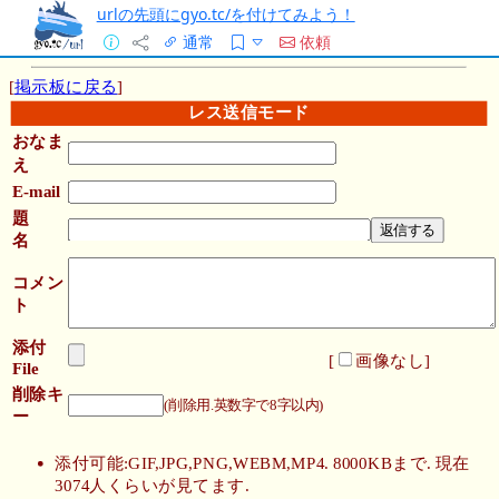
urlの先頭にgyo.tc/を付けてみよう！
通常
依頼