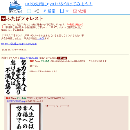
urlの先頭にgyo.tc/を付けてみよう！
通常
依頼