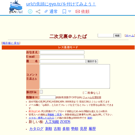
urlの先頭にgyo.tc/を付けてみよう！
通常
依頼