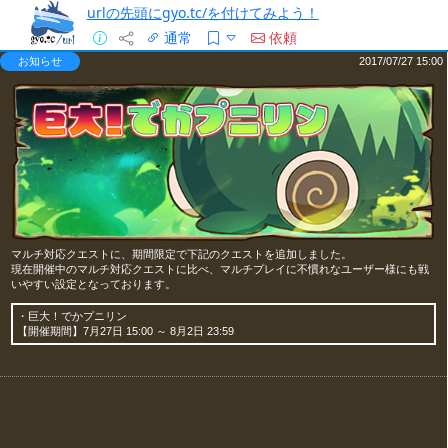
urlの先頭にgyo.tc/を付けてみよう！
通常
依頼