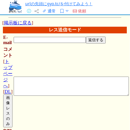
urlの先頭にgyo.tc/を付けてみよう！
通常
依頼