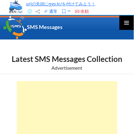
urlの先頭にgyo.tc/を付けてみよう！
通常
依頼