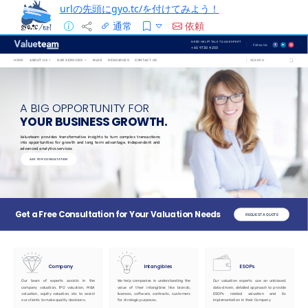
urlの先頭にgyo.tc/を付けてみよう！
通常
依頼