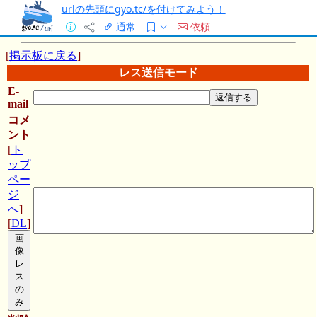
urlの先頭にgyo.tc/を付けてみよう！
通常
依頼