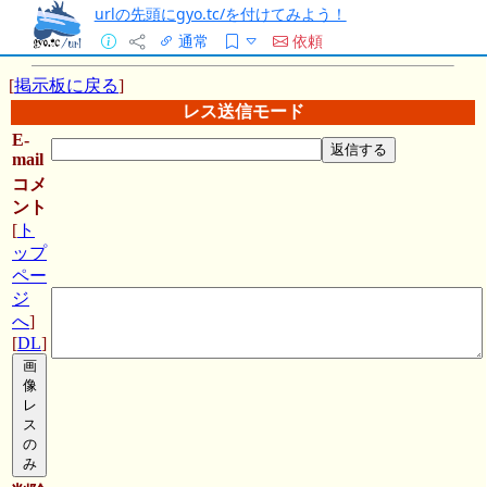
urlの先頭にgyo.tc/を付けてみよう！
通常
依頼